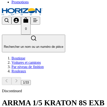
Promotions
0
Rechercher un nom ou un numéro de pièce
Boutique
Voitures et camions
Par niveau de finition
Rouleaux
1
/
33
Discontinued
ARRMA 1/5 KRATON 8S EXB