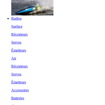
Radios
Surface
Récepteurs
Servos
Émetteurs
Air
Récepteurs
Servos
Émetteurs
Accessoires
Batteries