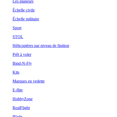
Les planeurs
Échelle civile
Échelle militaire
Sport
STOL
Hélicoptères par niveau de finition
Prêt à voler
Bind-N-Fly
Kits
Marques en vedette
E-flite
HobbyZone
RealFlight
Blade