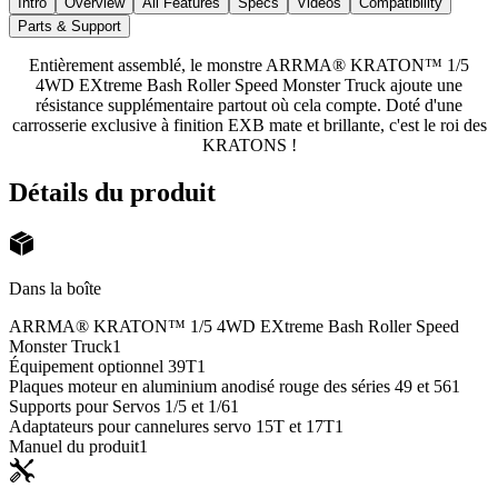
Intro
Overview
All Features
Specs
Videos
Compatibility
Parts & Support
Entièrement assemblé, le monstre ARRMA® KRATON™ 1/5
4WD EXtreme Bash Roller Speed Monster Truck ajoute une
résistance supplémentaire partout où cela compte. Doté d'une
carrosserie exclusive à finition EXB mate et brillante, c'est le roi des
KRATONS !
Détails du produit
Dans la boîte
ARRMA® KRATON™ 1/5 4WD EXtreme Bash Roller Speed
Monster Truck
1
Équipement optionnel 39T
1
Plaques moteur en aluminium anodisé rouge des séries 49 et 56
1
Supports pour Servos 1/5 et 1/6
1
Adaptateurs pour cannelures servo 15T et 17T
1
Manuel du produit
1