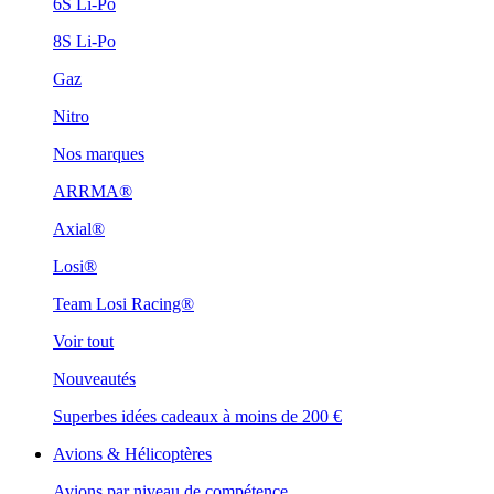
6S Li-Po
8S Li-Po
Gaz
Nitro
Nos marques
ARRMA®
Axial®
Losi®
Team Losi Racing®
Voir tout
Nouveautés
Superbes idées cadeaux à moins de 200 €
Avions & Hélicoptères
Avions par niveau de compétence