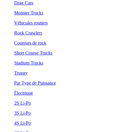
Drag Cars
Monster Trucks
Véhicules routiers
Rock Crawlers
Coureurs de rock
Short Course Trucks
Stadium Trucks
Truggy
Par Type de Puissance
Électrique
2S Li-Po
3S Li-Po
4S Li-Po