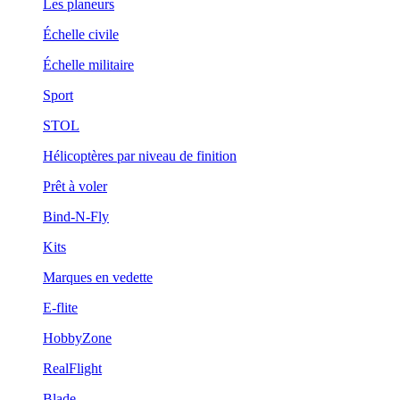
Les planeurs
Échelle civile
Échelle militaire
Sport
STOL
Hélicoptères par niveau de finition
Prêt à voler
Bind-N-Fly
Kits
Marques en vedette
E-flite
HobbyZone
RealFlight
Blade