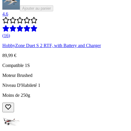
Ajouter au panier
4.6
(
16
)
HobbyZone Duet S 2 RTF, with Battery and Charger
89,99 €
Compatible 1S
Moteur Brushed
Niveau D'Habileté 1
Moins de 250g