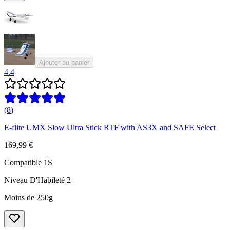
Ajouter au panier
4.4
(
8
)
E-flite UMX Slow Ultra Stick RTF with AS3X and SAFE Select
169,99 €
Compatible 1S
Niveau D'Habileté 2
Moins de 250g