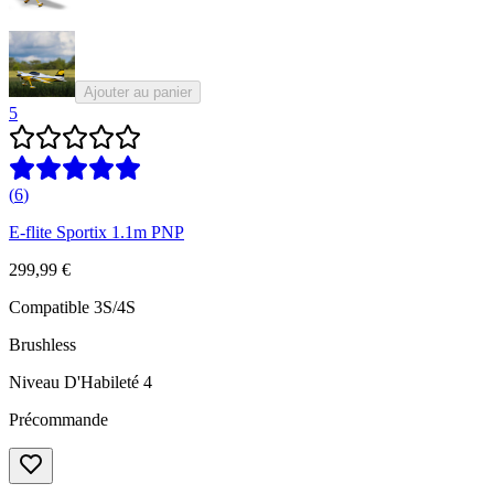
Ajouter au panier
5
(
6
)
E-flite Sportix 1.1m PNP
299,99 €
Compatible 3S/4S
Brushless
Niveau D'Habileté 4
Précommande