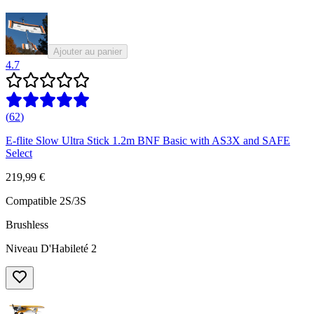
Ajouter au panier
4.7
(
62
)
E-flite Slow Ultra Stick 1.2m BNF Basic with AS3X and SAFE
Select
219,99 €
Compatible 2S/3S
Brushless
Niveau D'Habileté 2