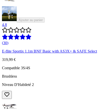
Ajouter au panier
4.8
(
30
)
E-flite Sportix 1.1m BNF Basic with AS3X+ & SAFE Select
319,99 €
Compatible 3S/4S
Brushless
Niveau D'Habileté 2