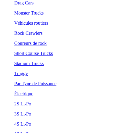
Drag Cars
Monster Trucks
Véhicules routiers
Rock Crawlers
Coureurs de rock
Short Course Trucks
Stadium Trucks
Truggy
Par Type de Puissance
Électrique
2S Li-Po
3S Li-Po
4S Li-Po