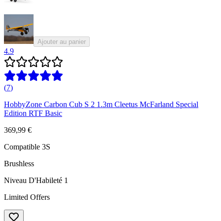
Ajouter au panier
4.9
(
7
)
HobbyZone Carbon Cub S 2 1.3m Cleetus McFarland Special
Edition RTF Basic
369,99 €
Compatible 3S
Brushless
Niveau D'Habileté 1
Limited Offers