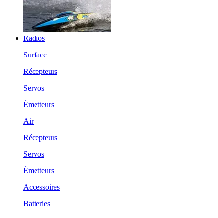
Radios
Surface
Récepteurs
Servos
Émetteurs
Air
Récepteurs
Servos
Émetteurs
Accessoires
Batteries