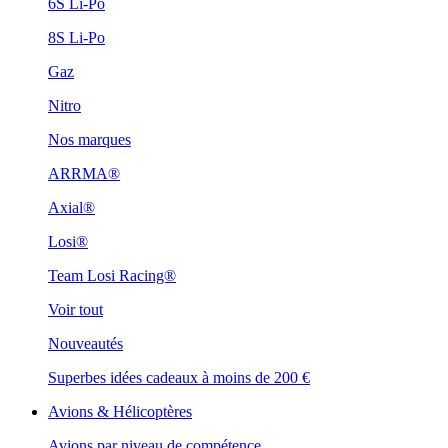
6S Li-Po
8S Li-Po
Gaz
Nitro
Nos marques
ARRMA®
Axial®
Losi®
Team Losi Racing®
Voir tout
Nouveautés
Superbes idées cadeaux à moins de 200 €
Avions & Hélicoptères
Avions par niveau de compétence