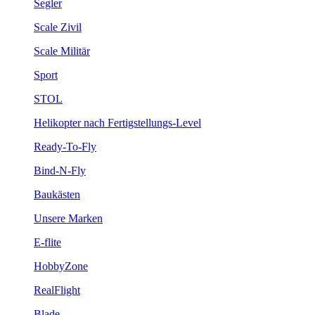
Segler
Scale Zivil
Scale Militär
Sport
STOL
Helikopter nach Fertigstellungs-Level
Ready-To-Fly
Bind-N-Fly
Baukästen
Unsere Marken
E-flite
HobbyZone
RealFlight
Blade