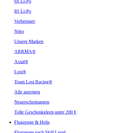
6S Li-Po
8S Li-Po
Verbrenner
Nitro
Unsere Marken
ARRMA®
Axial®
Losi®
Team Losi Racing®
Alle anzeigen
Neuerscheinungen
Tolle Geschenkideen unter 200 €
Flugzeuge & Helis
Flugzeuge nach Skill Level