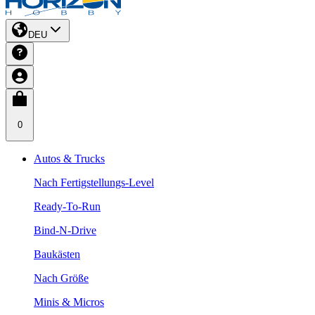
DEU
0
Autos & Trucks
Nach Fertigstellungs-Level
Ready-To-Run
Bind-N-Drive
Baukästen
Nach Größe
Minis & Micros