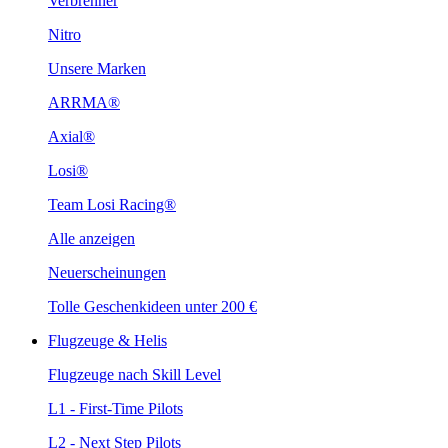
Verbrenner
Nitro
Unsere Marken
ARRMA®
Axial®
Losi®
Team Losi Racing®
Alle anzeigen
Neuerscheinungen
Tolle Geschenkideen unter 200 €
Flugzeuge & Helis
Flugzeuge nach Skill Level
L1 - First-Time Pilots
L2 - Next Step Pilots