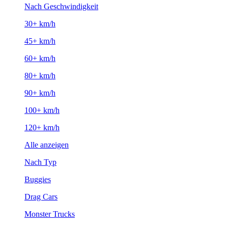
Nach Geschwindigkeit
30+ km/h
45+ km/h
60+ km/h
80+ km/h
90+ km/h
100+ km/h
120+ km/h
Alle anzeigen
Nach Typ
Buggies
Drag Cars
Monster Trucks