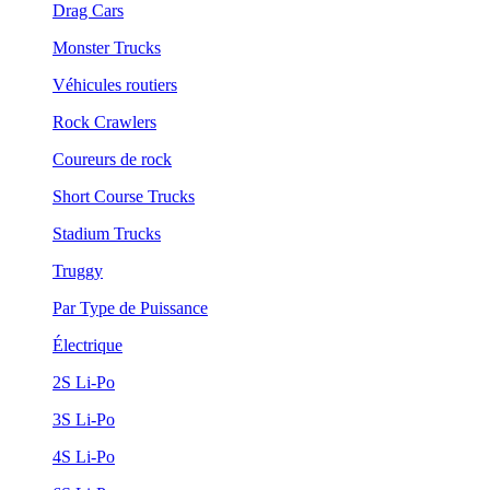
Drag Cars
Monster Trucks
Véhicules routiers
Rock Crawlers
Coureurs de rock
Short Course Trucks
Stadium Trucks
Truggy
Par Type de Puissance
Électrique
2S Li-Po
3S Li-Po
4S Li-Po