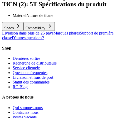
TiCN (2): 5T
Spécifications du produit
Matériel
Nitrure de titane
Specs
Compatibility
Livraison dans plus de 25 pays
Marques phares
Support de première
classe
D'autres questions?
Shop
Dernières sorties
Recherche de distributeurs
Service clientèle
Questions fréquentes
Livraison et frais de port
Statut des commandes
RC Blog
À propos de nous
Qui sommes-nous
Contactez-nous
Postes vacants