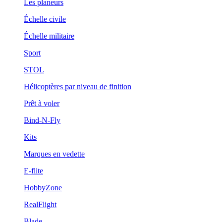
Les planeurs
Échelle civile
Échelle militaire
Sport
STOL
Hélicoptères par niveau de finition
Prêt à voler
Bind-N-Fly
Kits
Marques en vedette
E-flite
HobbyZone
RealFlight
Blade