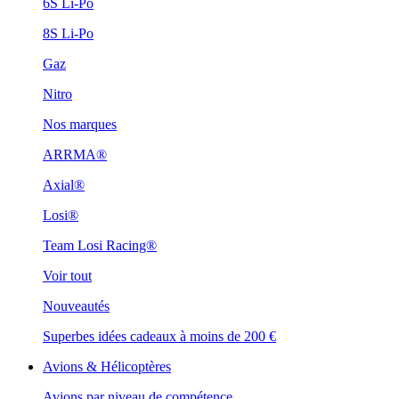
6S Li-Po
8S Li-Po
Gaz
Nitro
Nos marques
ARRMA®
Axial®
Losi®
Team Losi Racing®
Voir tout
Nouveautés
Superbes idées cadeaux à moins de 200 €
Avions & Hélicoptères
Avions par niveau de compétence