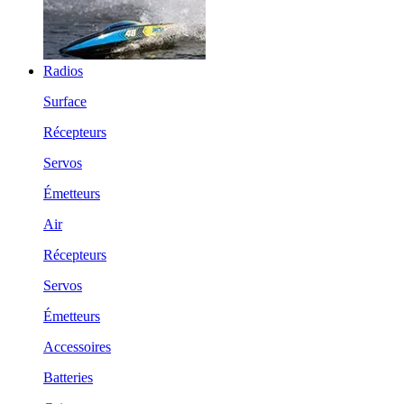
Radios
Surface
Récepteurs
Servos
Émetteurs
Air
Récepteurs
Servos
Émetteurs
Accessoires
Batteries