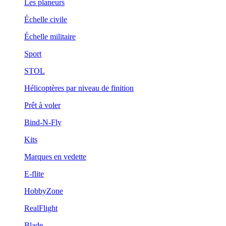
Les planeurs
Échelle civile
Échelle militaire
Sport
STOL
Hélicoptères par niveau de finition
Prêt à voler
Bind-N-Fly
Kits
Marques en vedette
E-flite
HobbyZone
RealFlight
Blade