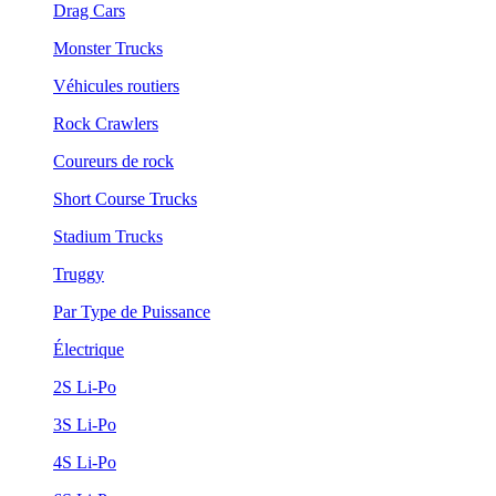
Drag Cars
Monster Trucks
Véhicules routiers
Rock Crawlers
Coureurs de rock
Short Course Trucks
Stadium Trucks
Truggy
Par Type de Puissance
Électrique
2S Li-Po
3S Li-Po
4S Li-Po