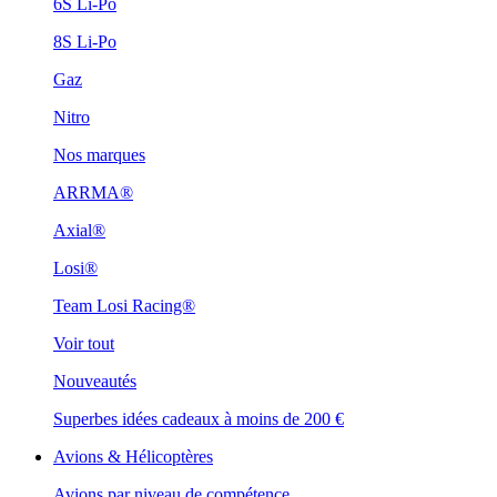
6S Li-Po
8S Li-Po
Gaz
Nitro
Nos marques
ARRMA®
Axial®
Losi®
Team Losi Racing®
Voir tout
Nouveautés
Superbes idées cadeaux à moins de 200 €
Avions & Hélicoptères
Avions par niveau de compétence