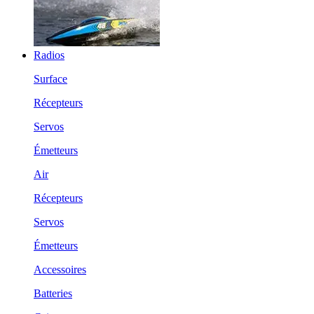
Radios
Surface
Récepteurs
Servos
Émetteurs
Air
Récepteurs
Servos
Émetteurs
Accessoires
Batteries