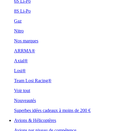
6S Li-Po
8S Li-Po
Gaz
Nitro
Nos marques
ARRMA®
Axial®
Losi®
Team Losi Racing®
Voir tout
Nouveautés
Superbes idées cadeaux à moins de 200 €
Avions & Hélicoptères
Avions par niveau de compétence