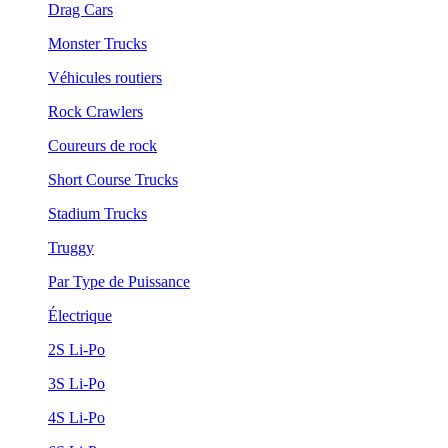
Drag Cars
Monster Trucks
Véhicules routiers
Rock Crawlers
Coureurs de rock
Short Course Trucks
Stadium Trucks
Truggy
Par Type de Puissance
Électrique
2S Li-Po
3S Li-Po
4S Li-Po