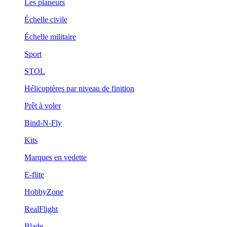
Les planeurs
Échelle civile
Échelle militaire
Sport
STOL
Hélicoptères par niveau de finition
Prêt à voler
Bind-N-Fly
Kits
Marques en vedette
E-flite
HobbyZone
RealFlight
Blade