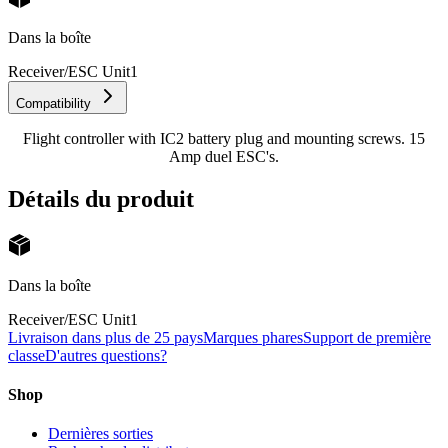
Dans la boîte
Receiver/ESC Unit
1
Compatibility
Flight controller with IC2 battery plug and mounting screws. 15
Amp duel ESC's.
Détails du produit
Dans la boîte
Receiver/ESC Unit
1
Livraison dans plus de 25 pays
Marques phares
Support de première
classe
D'autres questions?
Shop
Dernières sorties