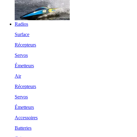
Radios
Surface
Récepteurs
Servos
Émetteurs
Air
Récepteurs
Servos
Émetteurs
Accessoires
Batteries