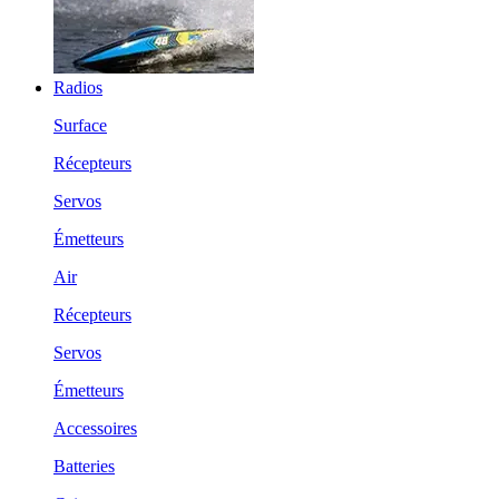
Radios
Surface
Récepteurs
Servos
Émetteurs
Air
Récepteurs
Servos
Émetteurs
Accessoires
Batteries