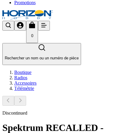
Promotions
0
Rechercher un nom ou un numéro de pièce
Boutique
Radios
Accessoires
Télémétrie
Discontinued
Spektrum RECALLED -