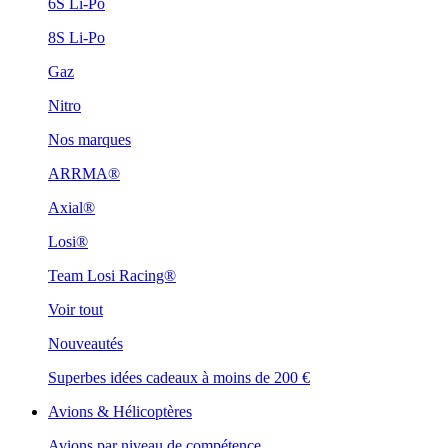
6S Li-Po
8S Li-Po
Gaz
Nitro
Nos marques
ARRMA®
Axial®
Losi®
Team Losi Racing®
Voir tout
Nouveautés
Superbes idées cadeaux à moins de 200 €
Avions & Hélicoptères
Avions par niveau de compétence