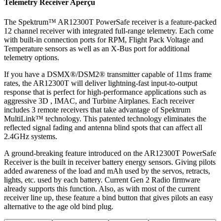
Telemetry Receiver
Aperçu
The Spektrum™ AR12300T PowerSafe receiver is a feature-packed
12 channel receiver with integrated full-range telemetry. Each come
with built-in connection ports for RPM, Flight Pack Voltage and
Temperature sensors as well as an X-Bus port for additional
telemetry options.
If you have a DSMX®/DSM2® transmitter capable of 11ms frame
rates, the AR12300T will deliver lightning-fast input-to-output
response that is perfect for high-performance applications such as
aggressive 3D , IMAC, and Turbine Airplanes. Each receiver
includes 3 remote receivers that take advantage of Spektrum
MultiLink™ technology. This patented technology eliminates the
reflected signal fading and antenna blind spots that can affect all
2.4GHz systems.
A ground-breaking feature introduced on the AR12300T PowerSafe
Receiver is the built in receiver battery energy sensors. Giving pilots
added awareness of the load and mAh used by the servos, retracts,
lights, etc. used by each battery. Current Gen 2 Radio firmware
already supports this function. Also, as with most of the current
receiver line up, these feature a bind button that gives pilots an easy
alternative to the age old bind plug.