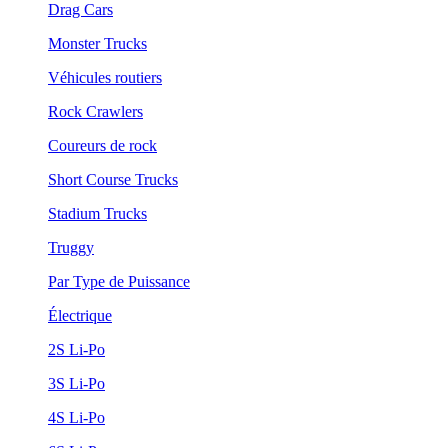
Drag Cars
Monster Trucks
Véhicules routiers
Rock Crawlers
Coureurs de rock
Short Course Trucks
Stadium Trucks
Truggy
Par Type de Puissance
Électrique
2S Li-Po
3S Li-Po
4S Li-Po