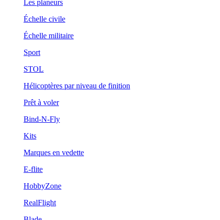
Les planeurs
Échelle civile
Échelle militaire
Sport
STOL
Hélicoptères par niveau de finition
Prêt à voler
Bind-N-Fly
Kits
Marques en vedette
E-flite
HobbyZone
RealFlight
Blade