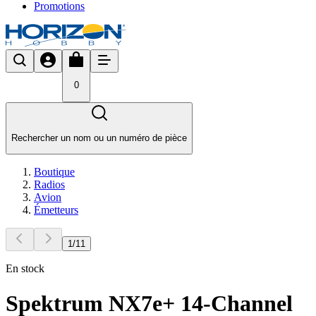
Promotions
0
Rechercher un nom ou un numéro de pièce
Boutique
Radios
Avion
Émetteurs
1
/
11
En stock
Spektrum NX7e+ 14-Channel