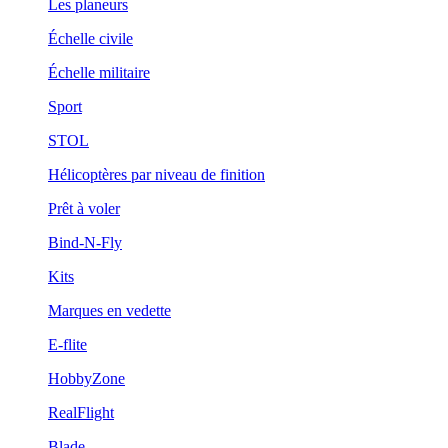
Les planeurs
Échelle civile
Échelle militaire
Sport
STOL
Hélicoptères par niveau de finition
Prêt à voler
Bind-N-Fly
Kits
Marques en vedette
E-flite
HobbyZone
RealFlight
Blade