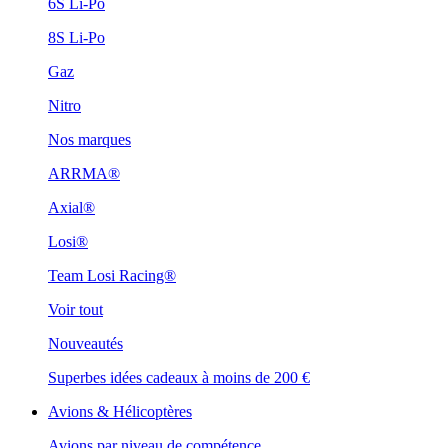
6S Li-Po
8S Li-Po
Gaz
Nitro
Nos marques
ARRMA®
Axial®
Losi®
Team Losi Racing®
Voir tout
Nouveautés
Superbes idées cadeaux à moins de 200 €
Avions & Hélicoptères
Avions par niveau de compétence