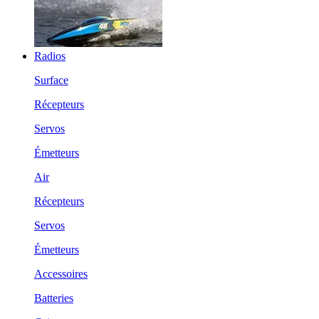
Radios
Surface
Récepteurs
Servos
Émetteurs
Air
Récepteurs
Servos
Émetteurs
Accessoires
Batteries