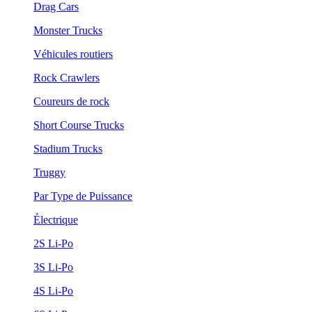
Drag Cars
Monster Trucks
Véhicules routiers
Rock Crawlers
Coureurs de rock
Short Course Trucks
Stadium Trucks
Truggy
Par Type de Puissance
Électrique
2S Li-Po
3S Li-Po
4S Li-Po