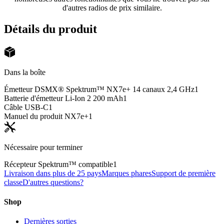
d'autres radios de prix similaire.
Détails du produit
Dans la boîte
Émetteur DSMX® Spektrum™ NX7e+ 14 canaux 2,4 GHz
1
Batterie d'émetteur Li-Ion 2 200 mAh
1
Câble USB-C
1
Manuel du produit NX7e+
1
Nécessaire pour terminer
Récepteur Spektrum™ compatible
1
Livraison dans plus de 25 pays
Marques phares
Support de première
classe
D'autres questions?
Shop
Dernières sorties