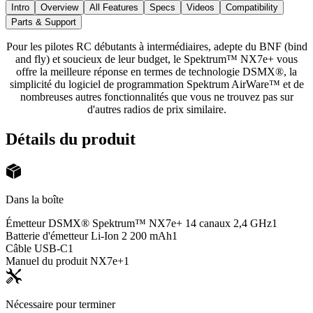
Intro
Overview
All Features
Specs
Videos
Compatibility
Parts & Support
Pour les pilotes RC débutants à intermédiaires, adepte du BNF (bind
and fly) et soucieux de leur budget, le Spektrum™ NX7e+ vous
offre la meilleure réponse en termes de technologie DSMX®, la
simplicité du logiciel de programmation Spektrum AirWare™ et de
nombreuses autres fonctionnalités que vous ne trouvez pas sur
d'autres radios de prix similaire.
Détails du produit
Dans la boîte
Émetteur DSMX® Spektrum™ NX7e+ 14 canaux 2,4 GHz
1
Batterie d'émetteur Li-Ion 2 200 mAh
1
Câble USB-C
1
Manuel du produit NX7e+
1
Nécessaire pour terminer