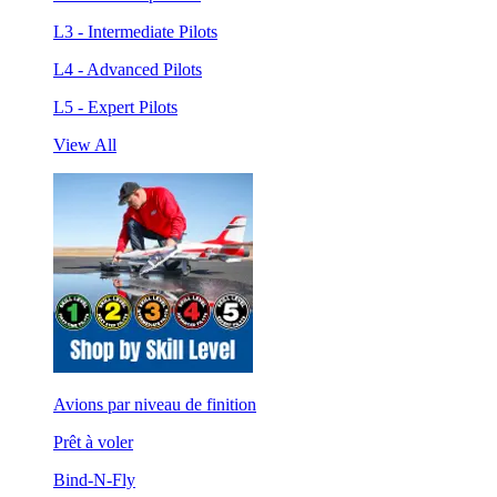
L3 - Intermediate Pilots
L4 - Advanced Pilots
L5 - Expert Pilots
View All
Avions par niveau de finition
Prêt à voler
Bind-N-Fly