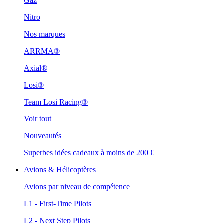
Gaz
Nitro
Nos marques
ARRMA®
Axial®
Losi®
Team Losi Racing®
Voir tout
Nouveautés
Superbes idées cadeaux à moins de 200 €
Avions & Hélicoptères
Avions par niveau de compétence
L1 - First-Time Pilots
L2 - Next Step Pilots