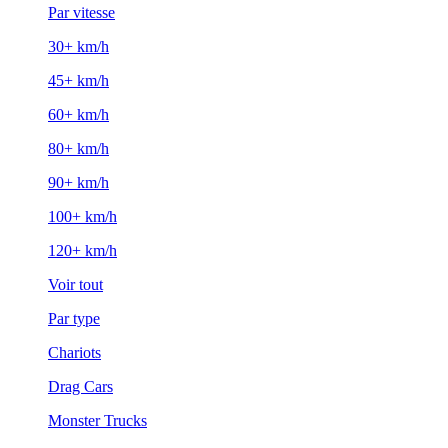
Par vitesse
30+ km/h
45+ km/h
60+ km/h
80+ km/h
90+ km/h
100+ km/h
120+ km/h
Voir tout
Par type
Chariots
Drag Cars
Monster Trucks