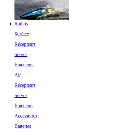
Radios
Surface
Récepteurs
Servos
Émetteurs
Air
Récepteurs
Servos
Émetteurs
Accessoires
Batteries