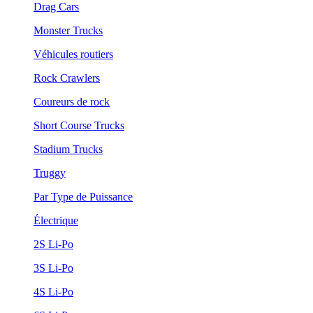
Drag Cars
Monster Trucks
Véhicules routiers
Rock Crawlers
Coureurs de rock
Short Course Trucks
Stadium Trucks
Truggy
Par Type de Puissance
Électrique
2S Li-Po
3S Li-Po
4S Li-Po