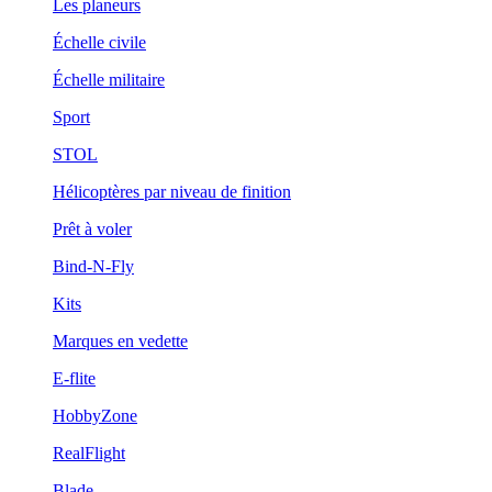
Les planeurs
Échelle civile
Échelle militaire
Sport
STOL
Hélicoptères par niveau de finition
Prêt à voler
Bind-N-Fly
Kits
Marques en vedette
E-flite
HobbyZone
RealFlight
Blade