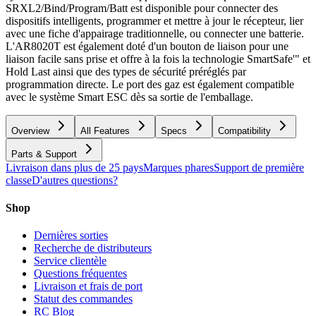
SRXL2/Bind/Program/Batt est disponible pour connecter des
dispositifs intelligents, programmer et mettre à jour le récepteur, lier
avec une fiche d'appairage traditionnelle, ou connecter une batterie.
L'AR8020T est également doté d'un bouton de liaison pour une
liaison facile sans prise et offre à la fois la technologie SmartSafe'" et
Hold Last ainsi que des types de sécurité préréglés par
programmation directe. Le port des gaz est également compatible
avec le système Smart ESC dès sa sortie de l'emballage.
Overview
All Features
Specs
Compatibility
Parts & Support
Livraison dans plus de 25 pays
Marques phares
Support de première
classe
D'autres questions?
Shop
Dernières sorties
Recherche de distributeurs
Service clientèle
Questions fréquentes
Livraison et frais de port
Statut des commandes
RC Blog