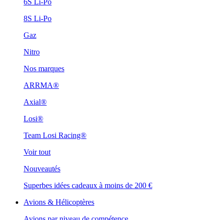
6S Li-Po
8S Li-Po
Gaz
Nitro
Nos marques
ARRMA®
Axial®
Losi®
Team Losi Racing®
Voir tout
Nouveautés
Superbes idées cadeaux à moins de 200 €
Avions & Hélicoptères
Avions par niveau de compétence