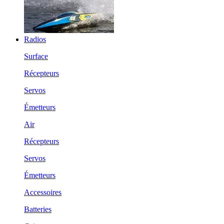
Radios
Surface
Récepteurs
Servos
Émetteurs
Air
Récepteurs
Servos
Émetteurs
Accessoires
Batteries