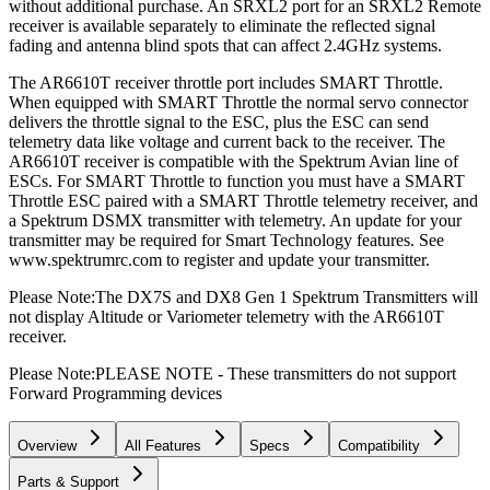
without additional purchase. An SRXL2 port for an SRXL2 Remote
receiver is available separately to eliminate the reflected signal
fading and antenna blind spots that can affect 2.4GHz systems.
The AR6610T receiver throttle port includes SMART Throttle.
When equipped with SMART Throttle the normal servo connector
delivers the throttle signal to the ESC, plus the ESC can send
telemetry data like voltage and current back to the receiver. The
AR6610T receiver is compatible with the Spektrum Avian line of
ESCs. For SMART Throttle to function you must have a SMART
Throttle ESC paired with a SMART Throttle telemetry receiver, and
a Spektrum DSMX transmitter with telemetry. An update for your
transmitter may be required for Smart Technology features. See
www.spektrumrc.com to register and update your transmitter.
Please Note:The DX7S and DX8 Gen 1 Spektrum Transmitters will
not display Altitude or Variometer telemetry with the AR6610T
receiver.
Please Note:PLEASE NOTE - These transmitters do not support
Forward Programming devices
Overview
All Features
Specs
Compatibility
Parts & Support