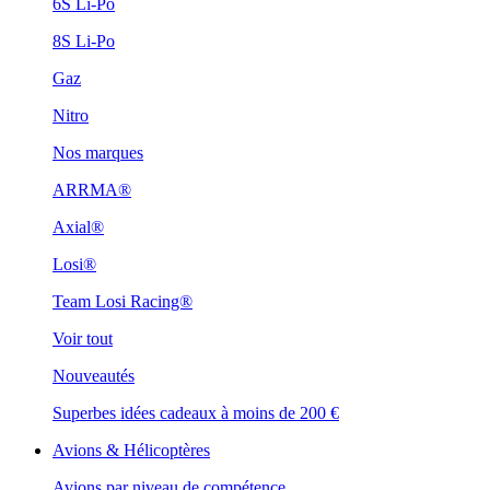
6S Li-Po
8S Li-Po
Gaz
Nitro
Nos marques
ARRMA®
Axial®
Losi®
Team Losi Racing®
Voir tout
Nouveautés
Superbes idées cadeaux à moins de 200 €
Avions & Hélicoptères
Avions par niveau de compétence