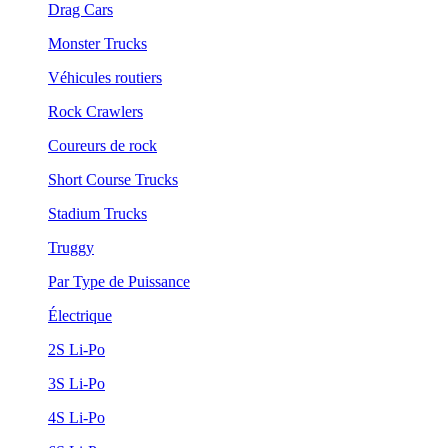
Drag Cars
Monster Trucks
Véhicules routiers
Rock Crawlers
Coureurs de rock
Short Course Trucks
Stadium Trucks
Truggy
Par Type de Puissance
Électrique
2S Li-Po
3S Li-Po
4S Li-Po