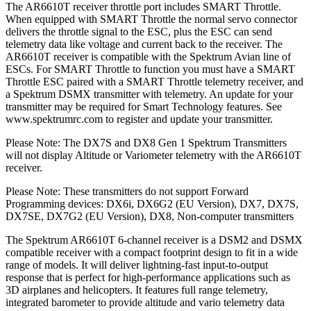
The AR6610T receiver throttle port includes SMART Throttle.
When equipped with SMART Throttle the normal servo connector
delivers the throttle signal to the ESC, plus the ESC can send
telemetry data like voltage and current back to the receiver. The
AR6610T receiver is compatible with the Spektrum Avian line of
ESCs. For SMART Throttle to function you must have a SMART
Throttle ESC paired with a SMART Throttle telemetry receiver, and
a Spektrum DSMX transmitter with telemetry. An update for your
transmitter may be required for Smart Technology features. See
www.spektrumrc.com to register and update your transmitter.
Please Note: The DX7S and DX8 Gen 1 Spektrum Transmitters
will not display Altitude or Variometer telemetry with the AR6610T
receiver.
Please Note: These transmitters do not support Forward
Programming devices: DX6i, DX6G2 (EU Version), DX7, DX7S,
DX7SE, DX7G2 (EU Version), DX8, Non-computer transmitters
The Spektrum AR6610T 6-channel receiver is a DSM2 and DSMX
compatible receiver with a compact footprint design to fit in a wide
range of models. It will deliver lightning-fast input-to-output
response that is perfect for high-performance applications such as
3D airplanes and helicopters. It features full range telemetry,
integrated barometer to provide altitude and vario telemetry data