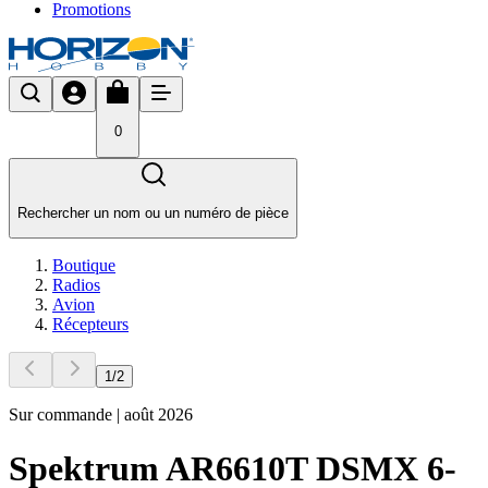
Promotions
0
Rechercher un nom ou un numéro de pièce
Boutique
Radios
Avion
Récepteurs
1
/
2
Sur commande | août 2026
Spektrum AR6610T DSMX 6-