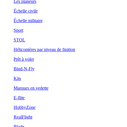
Les planeurs
Échelle civile
Échelle militaire
Sport
STOL
Hélicoptères par niveau de finition
Prêt à voler
Bind-N-Fly
Kits
Marques en vedette
E-flite
HobbyZone
RealFlight
Blade