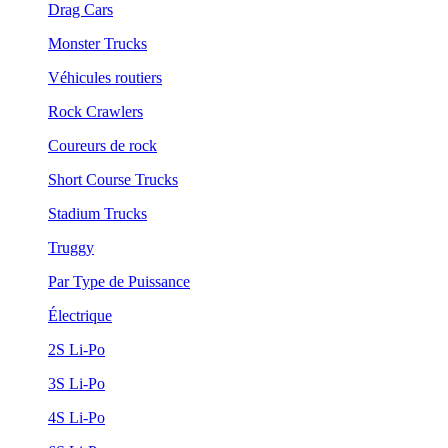
Drag Cars
Monster Trucks
Véhicules routiers
Rock Crawlers
Coureurs de rock
Short Course Trucks
Stadium Trucks
Truggy
Par Type de Puissance
Électrique
2S Li-Po
3S Li-Po
4S Li-Po