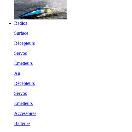
Radios
Surface
Récepteurs
Servos
Émetteurs
Air
Récepteurs
Servos
Émetteurs
Accessoires
Batteries