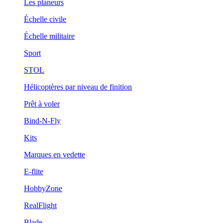
Les planeurs
Échelle civile
Échelle militaire
Sport
STOL
Hélicoptères par niveau de finition
Prêt à voler
Bind-N-Fly
Kits
Marques en vedette
E-flite
HobbyZone
RealFlight
Blade