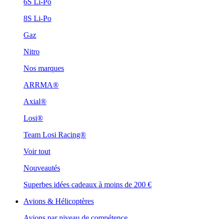
6S Li-Po
8S Li-Po
Gaz
Nitro
Nos marques
ARRMA®
Axial®
Losi®
Team Losi Racing®
Voir tout
Nouveautés
Superbes idées cadeaux à moins de 200 €
Avions & Hélicoptères
Avions par niveau de compétence