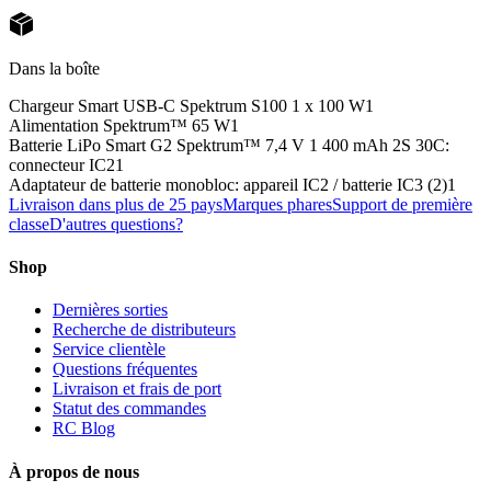
Dans la boîte
Chargeur Smart USB-C Spektrum S100 1 x 100 W
1
Alimentation Spektrum™ 65 W
1
Batterie LiPo Smart G2 Spektrum™ 7,4 V 1 400 mAh 2S 30C:
connecteur IC2
1
Adaptateur de batterie monobloc: appareil IC2 / batterie IC3 (2)
1
Livraison dans plus de 25 pays
Marques phares
Support de première
classe
D'autres questions?
Shop
Dernières sorties
Recherche de distributeurs
Service clientèle
Questions fréquentes
Livraison et frais de port
Statut des commandes
RC Blog
À propos de nous