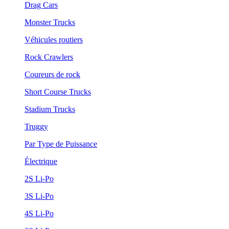
Drag Cars
Monster Trucks
Véhicules routiers
Rock Crawlers
Coureurs de rock
Short Course Trucks
Stadium Trucks
Truggy
Par Type de Puissance
Électrique
2S Li-Po
3S Li-Po
4S Li-Po