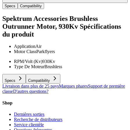
Specs
Compatibility
Spektrum Accessories Brushless
Outrunner Motor, 930Kv
Spécifications
du produit
Application
Air
Motor Class
Parkflyers
RPM/Volt (Kv)
930Kv
Type De Moteur
Brushless
Specs
Compatibility
Livraison dans plus de 25 pays
Marques phares
Support de première
classe
D'autres questions?
Shop
Dernières sorties
Recherche de distributeurs
Service clientèle
Questions fréquentes