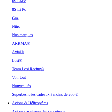
6S Li-Po
8S Li-Po
Gaz
Nitro
Nos marques
ARRMA®
Axial®
Losi®
Team Losi Racing®
Voir tout
Nouveautés
Superbes idées cadeaux à moins de 200 €
Avions & Hélicoptères
Avions par niveau de compétence