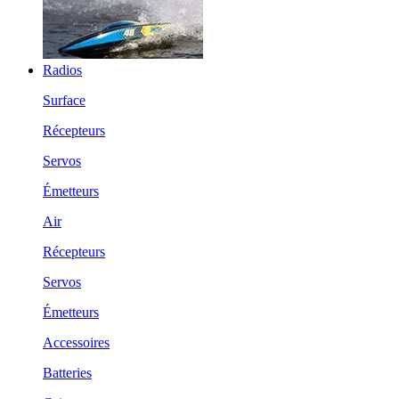
Radios
Surface
Récepteurs
Servos
Émetteurs
Air
Récepteurs
Servos
Émetteurs
Accessoires
Batteries