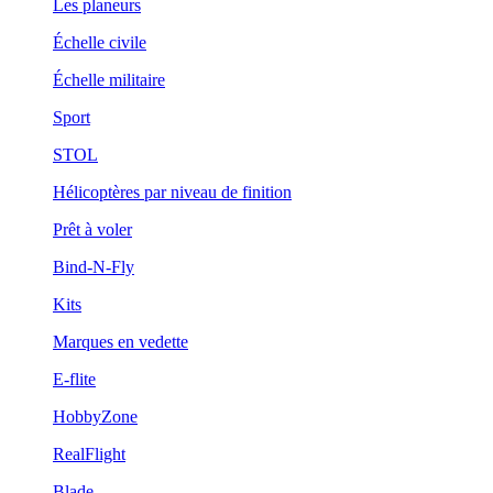
Les planeurs
Échelle civile
Échelle militaire
Sport
STOL
Hélicoptères par niveau de finition
Prêt à voler
Bind-N-Fly
Kits
Marques en vedette
E-flite
HobbyZone
RealFlight
Blade