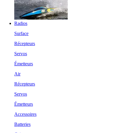
Radios
Surface
Récepteurs
Servos
Émetteurs
Air
Récepteurs
Servos
Émetteurs
Accessoires
Batteries