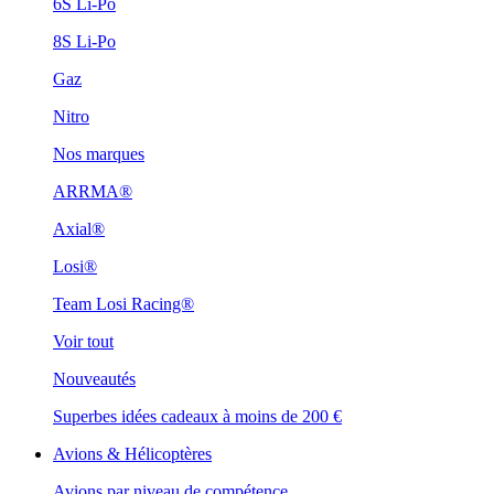
6S Li-Po
8S Li-Po
Gaz
Nitro
Nos marques
ARRMA®
Axial®
Losi®
Team Losi Racing®
Voir tout
Nouveautés
Superbes idées cadeaux à moins de 200 €
Avions & Hélicoptères
Avions par niveau de compétence