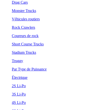
Drag Cars
Monster Trucks
Véhicules routiers
Rock Crawlers
Coureurs de rock
Short Course Trucks
Stadium Trucks
Truggy
Par Type de Puissance
Électrique
2S Li-Po
3S Li-Po
4S Li-Po