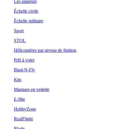
Les planeurs
Échelle civile
Échelle militaire
Sport
STOL
Hélicoptères par niveau de finition
Prêt à voler
Bind-N-Fly
Kits
Marques en vedette
E-flite
HobbyZone
RealFlight
Blade