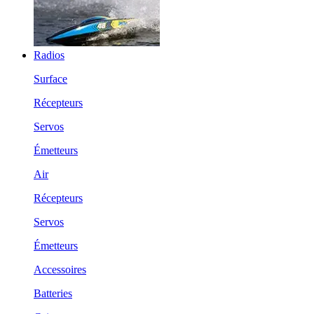
Radios
Surface
Récepteurs
Servos
Émetteurs
Air
Récepteurs
Servos
Émetteurs
Accessoires
Batteries