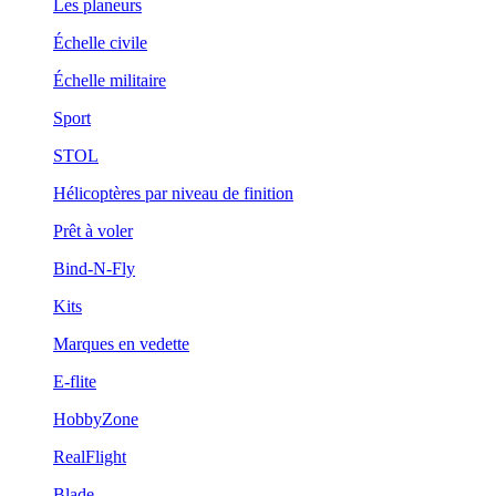
Les planeurs
Échelle civile
Échelle militaire
Sport
STOL
Hélicoptères par niveau de finition
Prêt à voler
Bind-N-Fly
Kits
Marques en vedette
E-flite
HobbyZone
RealFlight
Blade