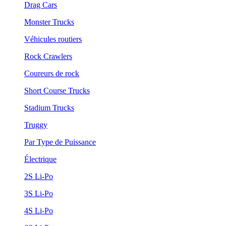
Drag Cars
Monster Trucks
Véhicules routiers
Rock Crawlers
Coureurs de rock
Short Course Trucks
Stadium Trucks
Truggy
Par Type de Puissance
Électrique
2S Li-Po
3S Li-Po
4S Li-Po