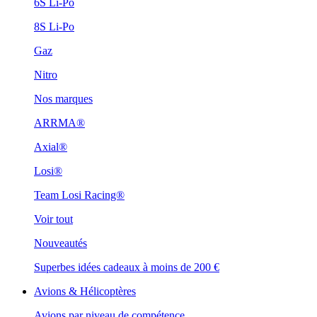
6S Li-Po
8S Li-Po
Gaz
Nitro
Nos marques
ARRMA®
Axial®
Losi®
Team Losi Racing®
Voir tout
Nouveautés
Superbes idées cadeaux à moins de 200 €
Avions & Hélicoptères
Avions par niveau de compétence