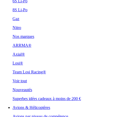
6S Li-Po
8S Li-Po
Gaz
Nitro
Nos marques
ARRMA®
Axial®
Losi®
Team Losi Racing®
Voir tout
Nouveautés
Superbes idées cadeaux à moins de 200 €
Avions & Hélicoptères
Avions par niveau de compétence