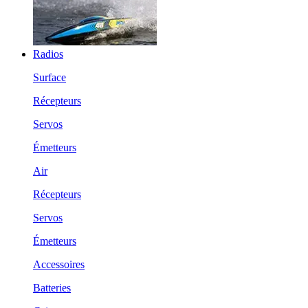
Radios
Surface
Récepteurs
Servos
Émetteurs
Air
Récepteurs
Servos
Émetteurs
Accessoires
Batteries