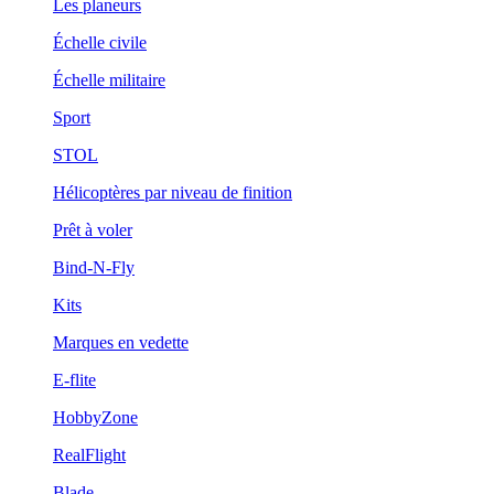
Les planeurs
Échelle civile
Échelle militaire
Sport
STOL
Hélicoptères par niveau de finition
Prêt à voler
Bind-N-Fly
Kits
Marques en vedette
E-flite
HobbyZone
RealFlight
Blade