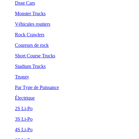
Drag Cars
Monster Trucks
Véhicules routiers
Rock Crawlers
Coureurs de rock
Short Course Trucks
Stadium Trucks
Truggy
Par Type de Puissance
Électrique
2S Li-Po
3S Li-Po
4S Li-Po