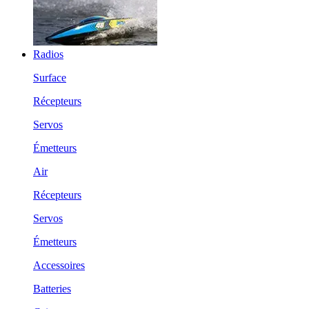
Radios
Surface
Récepteurs
Servos
Émetteurs
Air
Récepteurs
Servos
Émetteurs
Accessoires
Batteries