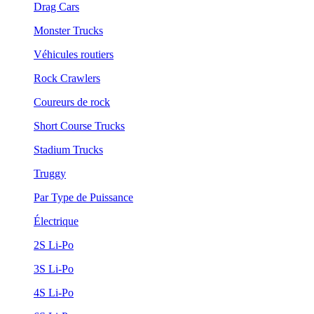
Drag Cars
Monster Trucks
Véhicules routiers
Rock Crawlers
Coureurs de rock
Short Course Trucks
Stadium Trucks
Truggy
Par Type de Puissance
Électrique
2S Li-Po
3S Li-Po
4S Li-Po