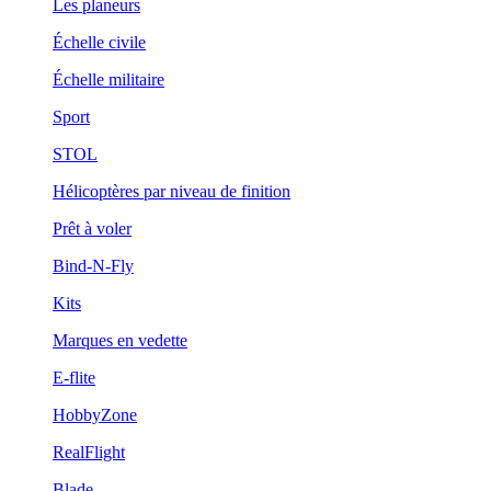
Les planeurs
Échelle civile
Échelle militaire
Sport
STOL
Hélicoptères par niveau de finition
Prêt à voler
Bind-N-Fly
Kits
Marques en vedette
E-flite
HobbyZone
RealFlight
Blade