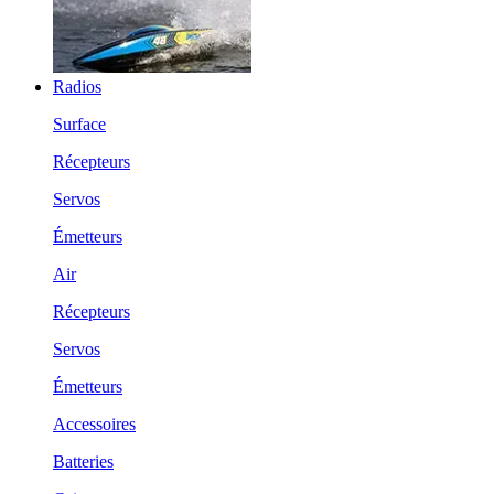
Radios
Surface
Récepteurs
Servos
Émetteurs
Air
Récepteurs
Servos
Émetteurs
Accessoires
Batteries