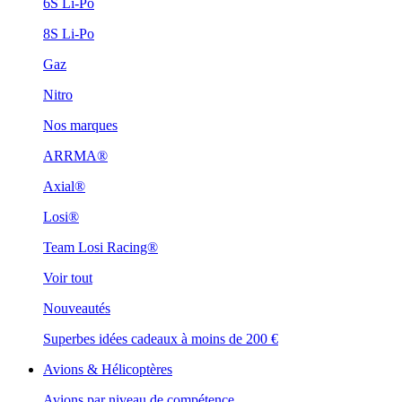
6S Li-Po
8S Li-Po
Gaz
Nitro
Nos marques
ARRMA®
Axial®
Losi®
Team Losi Racing®
Voir tout
Nouveautés
Superbes idées cadeaux à moins de 200 €
Avions & Hélicoptères
Avions par niveau de compétence