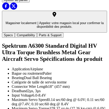
Magasiner localement |
Appelez votre magasin local pour confirmer la
disponibilité des produits.
Specs
Compatibility
Parts & Support
Spektrum A6300 Standard Digital HV
Ultra Torque Brushless Metal Gear
Aircraft Servo
Spécifications du produit
Application
Airplane
Bague ou roulement
Palier
Bearing
Dual Ball Bearing
Catégorie de taille de servo
la norme
Connector Wire Length
18" (457 mm)
Deadband
2µs, 3µs
Input Voltage
6.0-8.4V
Maximum Servo Speed
0.14 sec/60 deg @ 6.0V; 0.11 sec/60
deg @7.4V; 0.10 sec/60 deg @ 8.4V
Maximum Servo Torque
378.37 oz-in (27.26 kg-cm) @ 6.0V;