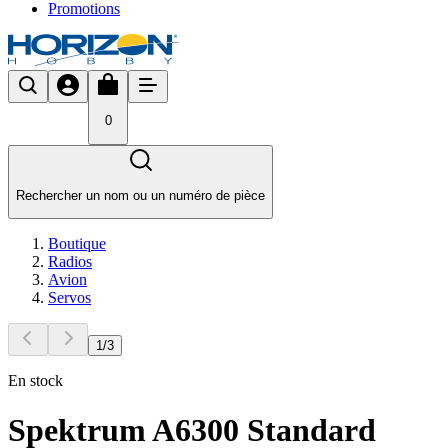
Promotions
0
Rechercher un nom ou un numéro de pièce
Boutique
Radios
Avion
Servos
1
/
3
En stock
Spektrum A6300 Standard