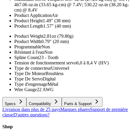
467.06 oz-in (33.65 kg-cm) @ 7.4V; 530.22 oz-in (38.20 kg-
cm) @ 8.4V
Product Application
Air
Product Height
1.49" (38 mm)
Product Length
1.57" (40 mm)
Product Weight
2.81oz (79.80g)
Product Width
0.79" (20 mm)
Programmable
Non
Résistant à l'eau
Non
Spline Count
23 - Tooth
Tension de fonctionnement servo
6,0 à 8,4 V (HV)
Type de connecteur
Universel
Type De Moteur
Brushless
Type De Servo
Digital
Type d'engrenage
Métal
Wire Gauge
22 AWG
Specs
Compatibility
Parts & Support
Livraison dans plus de 25 pays
Marques phares
Support de première
classe
D'autres questions?
Shop