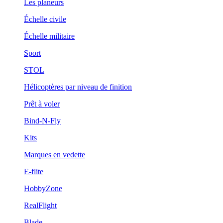
Les planeurs
Échelle civile
Échelle militaire
Sport
STOL
Hélicoptères par niveau de finition
Prêt à voler
Bind-N-Fly
Kits
Marques en vedette
E-flite
HobbyZone
RealFlight
Blade