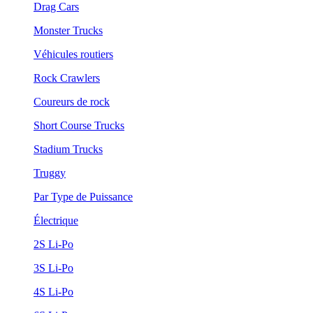
Drag Cars
Monster Trucks
Véhicules routiers
Rock Crawlers
Coureurs de rock
Short Course Trucks
Stadium Trucks
Truggy
Par Type de Puissance
Électrique
2S Li-Po
3S Li-Po
4S Li-Po