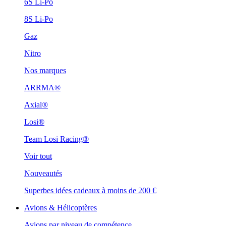
6S Li-Po
8S Li-Po
Gaz
Nitro
Nos marques
ARRMA®
Axial®
Losi®
Team Losi Racing®
Voir tout
Nouveautés
Superbes idées cadeaux à moins de 200 €
Avions & Hélicoptères
Avions par niveau de compétence