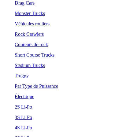
Drag Cars
Monster Trucks
Véhicules routiers
Rock Crawlers
Coureurs de rock
Short Course Trucks
Stadium Trucks
Truggy
Par Type de Puissance
Électrique
2S Li-Po
3S Li-Po
4S Li-Po