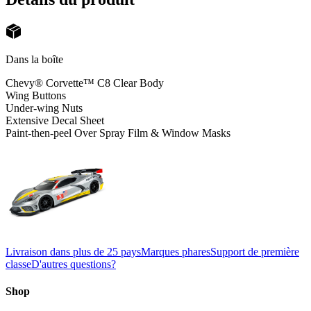
Dans la boîte
Chevy® Corvette™ C8 Clear Body
Wing Buttons
Under-wing Nuts
Extensive Decal Sheet
Paint-then-peel Over Spray Film & Window Masks
Livraison dans plus de 25 pays
Marques phares
Support de première
classe
D'autres questions?
Shop