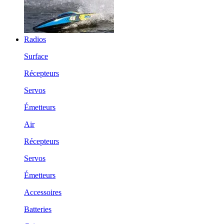
Radios
Surface
Récepteurs
Servos
Émetteurs
Air
Récepteurs
Servos
Émetteurs
Accessoires
Batteries