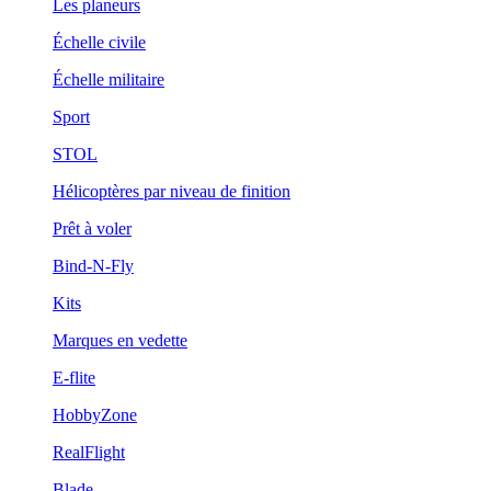
Les planeurs
Échelle civile
Échelle militaire
Sport
STOL
Hélicoptères par niveau de finition
Prêt à voler
Bind-N-Fly
Kits
Marques en vedette
E-flite
HobbyZone
RealFlight
Blade