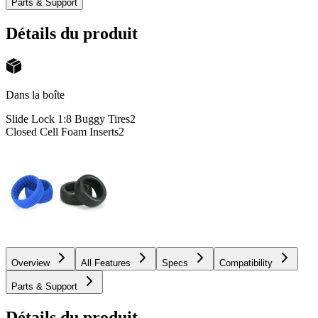
Parts & Support
Détails du produit
Dans la boîte
Slide Lock 1:8 Buggy Tires
2
Closed Cell Foam Inserts
2
Overview
All Features
Specs
Compatibility
Parts & Support
Détails du produit