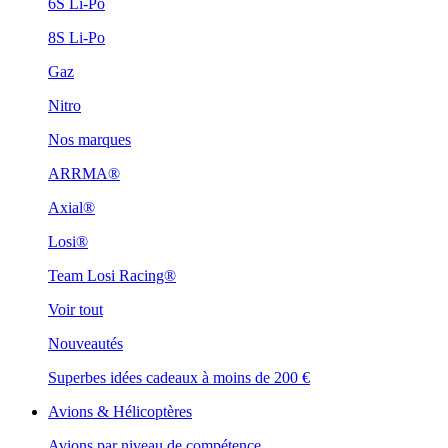
6S Li-Po
8S Li-Po
Gaz
Nitro
Nos marques
ARRMA®
Axial®
Losi®
Team Losi Racing®
Voir tout
Nouveautés
Superbes idées cadeaux à moins de 200 €
Avions & Hélicoptères
Avions par niveau de compétence