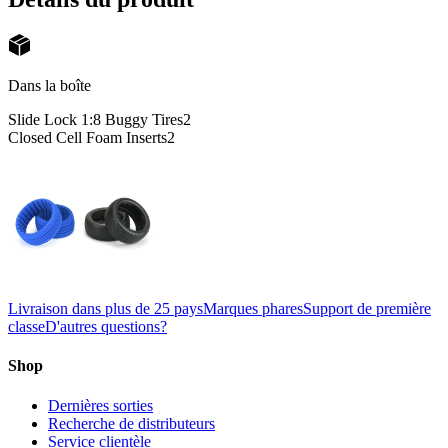
Dans la boîte
Slide Lock 1:8 Buggy Tires
2
Closed Cell Foam Inserts
2
Livraison dans plus de 25 pays
Marques phares
Support de première
classe
D'autres questions?
Shop
Dernières sorties
Recherche de distributeurs
Service clientèle