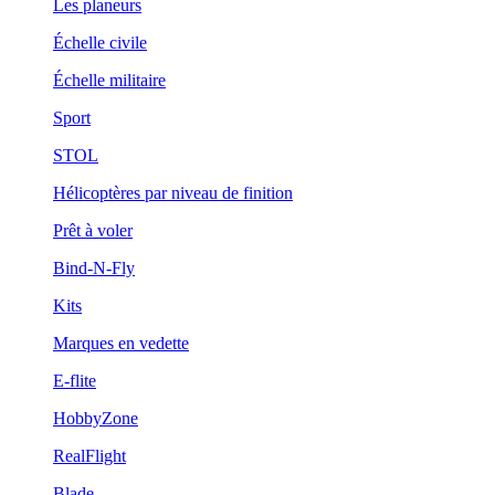
Les planeurs
Échelle civile
Échelle militaire
Sport
STOL
Hélicoptères par niveau de finition
Prêt à voler
Bind-N-Fly
Kits
Marques en vedette
E-flite
HobbyZone
RealFlight
Blade