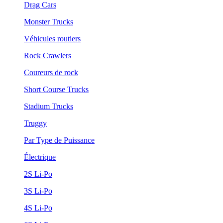
Drag Cars
Monster Trucks
Véhicules routiers
Rock Crawlers
Coureurs de rock
Short Course Trucks
Stadium Trucks
Truggy
Par Type de Puissance
Électrique
2S Li-Po
3S Li-Po
4S Li-Po