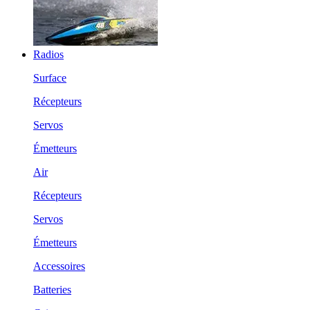
Radios
Surface
Récepteurs
Servos
Émetteurs
Air
Récepteurs
Servos
Émetteurs
Accessoires
Batteries