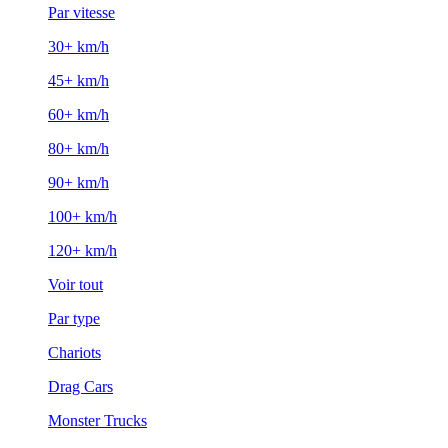
Par vitesse
30+ km/h
45+ km/h
60+ km/h
80+ km/h
90+ km/h
100+ km/h
120+ km/h
Voir tout
Par type
Chariots
Drag Cars
Monster Trucks