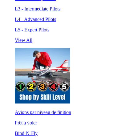
L3 - Intermediate Pilots
L4 - Advanced Pilots
L5 - Expert Pilots
View All
Avions par niveau de finition
Prêt à voler
Bind-N-Fly