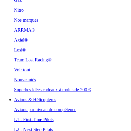
Gaz
Nitro
Nos marques
ARRMA®
Axial®
Losi®
Team Losi Racing®
Voir tout
Nouveautés
Superbes idées cadeaux à moins de 200 €
Avions & Hélicoptères
Avions par niveau de compétence
L1 - First-Time Pilots
L2 - Next Step Pilots