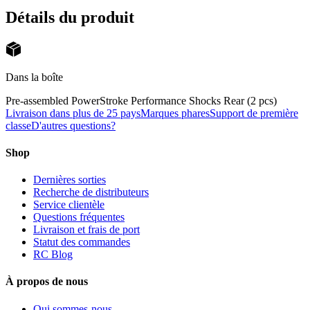
Détails du produit
Dans la boîte
Pre-assembled PowerStroke Performance Shocks Rear (2 pcs)
Livraison dans plus de 25 pays
Marques phares
Support de première
classe
D'autres questions?
Shop
Dernières sorties
Recherche de distributeurs
Service clientèle
Questions fréquentes
Livraison et frais de port
Statut des commandes
RC Blog
À propos de nous
Qui sommes-nous