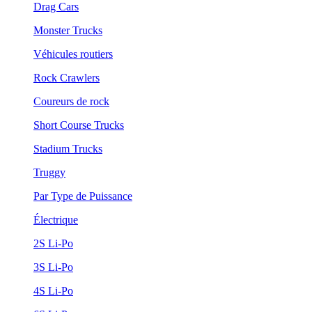
Drag Cars
Monster Trucks
Véhicules routiers
Rock Crawlers
Coureurs de rock
Short Course Trucks
Stadium Trucks
Truggy
Par Type de Puissance
Électrique
2S Li-Po
3S Li-Po
4S Li-Po