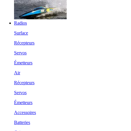
Radios
Surface
Récepteurs
Servos
Émetteurs
Air
Récepteurs
Servos
Émetteurs
Accessoires
Batteries