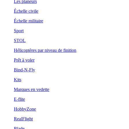
Les planeurs
Échelle civile
Échelle militaire
Sport
STOL
Hélicoptères par niveau de finition
Prêt à voler
Bind-N-Fly
Kits
Marques en vedette
E-flite
HobbyZone
RealFlight
Blade