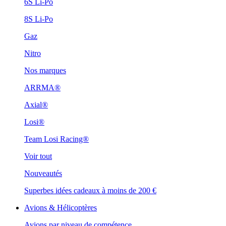
6S Li-Po
8S Li-Po
Gaz
Nitro
Nos marques
ARRMA®
Axial®
Losi®
Team Losi Racing®
Voir tout
Nouveautés
Superbes idées cadeaux à moins de 200 €
Avions & Hélicoptères
Avions par niveau de compétence