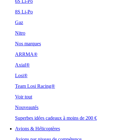
6S Li-Po
8S Li-Po
Gaz
Nitro
Nos marques
ARRMA®
Axial®
Losi®
Team Losi Racing®
Voir tout
Nouveautés
Superbes idées cadeaux à moins de 200 €
Avions & Hélicoptères
Avions par niveau de compétence