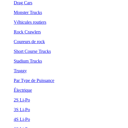
Drag Cars
Monster Trucks
Véhicules routiers
Rock Crawlers
Coureurs de rock
Short Course Trucks
Stadium Trucks
Truggy
Par Type de Puissance
Électrique
2S Li-Po
3S Li-Po
4S Li-Po