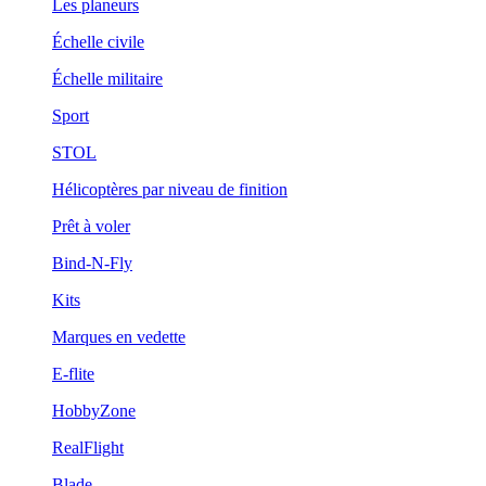
Les planeurs
Échelle civile
Échelle militaire
Sport
STOL
Hélicoptères par niveau de finition
Prêt à voler
Bind-N-Fly
Kits
Marques en vedette
E-flite
HobbyZone
RealFlight
Blade