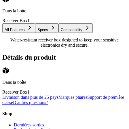
Dans la boîte
Receiver Box
1
All Features
Specs
Compatibility
Water-resistant receiver box designed to keep your sensitive
electronics dry and secure.
Détails du produit
Dans la boîte
Receiver Box
1
Livraison dans plus de 25 pays
Marques phares
Support de première
classe
D'autres questions?
Shop
Dernières sorties