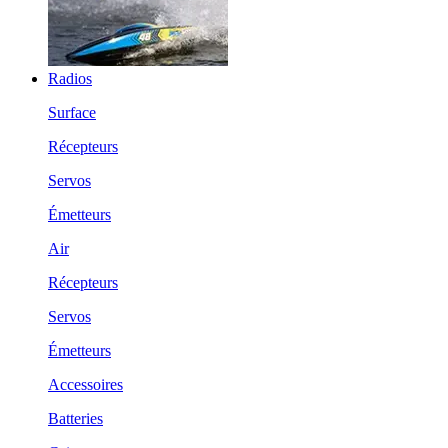
Radios
Surface
Récepteurs
Servos
Émetteurs
Air
Récepteurs
Servos
Émetteurs
Accessoires
Batteries