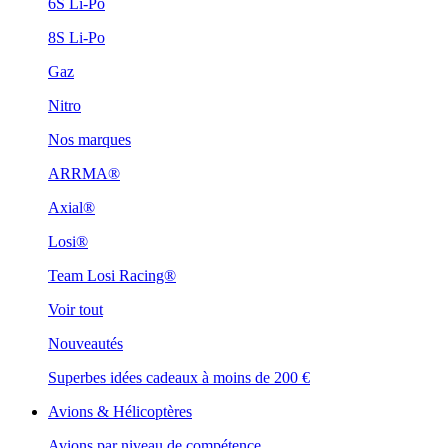
6S Li-Po
8S Li-Po
Gaz
Nitro
Nos marques
ARRMA®
Axial®
Losi®
Team Losi Racing®
Voir tout
Nouveautés
Superbes idées cadeaux à moins de 200 €
Avions & Hélicoptères
Avions par niveau de compétence