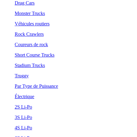
Drag Cars
Monster Trucks
Véhicules routiers
Rock Crawlers
Coureurs de rock
Short Course Trucks
Stadium Trucks
Truggy
Par Type de Puissance
Électrique
2S Li-Po
3S Li-Po
4S Li-Po