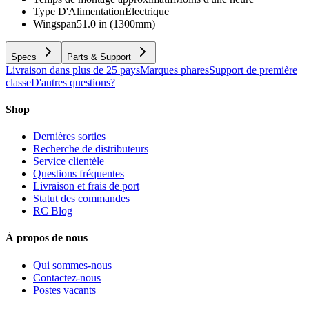
Type D'Alimentation
Électrique
Wingspan
51.0 in (1300mm)
Specs
Parts & Support
Livraison dans plus de 25 pays
Marques phares
Support de première
classe
D'autres questions?
Shop
Dernières sorties
Recherche de distributeurs
Service clientèle
Questions fréquentes
Livraison et frais de port
Statut des commandes
RC Blog
À propos de nous
Qui sommes-nous
Contactez-nous
Postes vacants