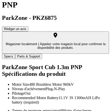
PNP
ParkZone
-
PKZ6875
Rédiger un avis
Magasiner localement |
Appelez votre magasin local pour confirmer la
disponibilité des produits.
Specs
Parts & Support
ParkZone Sport Cub 1.3m PNP
Spécifications du produit
Motor Size
480 Brushless Motor 960kV
Niveau d'achèvement
Plug-N-Play
Pilotage
Oui
Recommended Motor Battery
11.1V 3S 1300mAH LiPo
battery (required)
Temps de montage approximatif
Moins d'une heure