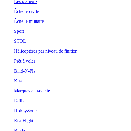
Les planeurs
Échelle civile
Échelle militaire
Sport
STOL
Hélicoptères par niveau de finition
Prêt à voler
Bind-N-Fly
Kits
Marques en vedette
E-flite
HobbyZone
RealFlight
Blade