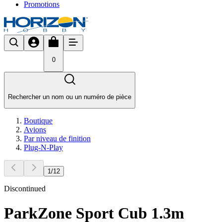
Promotions
0
Rechercher un nom ou un numéro de pièce
Boutique
Avions
Par niveau de finition
Plug-N-Play
1
/
12
Discontinued
ParkZone Sport Cub 1.3m