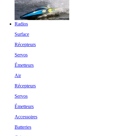
Radios
Surface
Récepteurs
Servos
Émetteurs
Air
Récepteurs
Servos
Émetteurs
Accessoires
Batteries