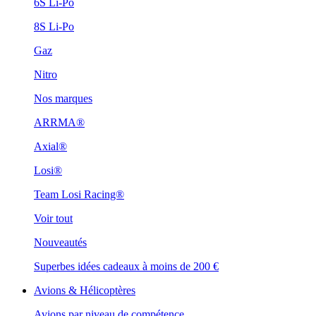
6S Li-Po
8S Li-Po
Gaz
Nitro
Nos marques
ARRMA®
Axial®
Losi®
Team Losi Racing®
Voir tout
Nouveautés
Superbes idées cadeaux à moins de 200 €
Avions & Hélicoptères
Avions par niveau de compétence