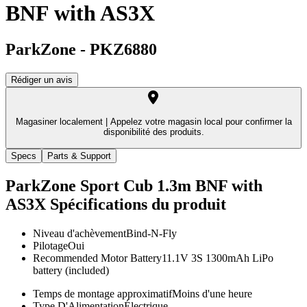
BNF with AS3X
ParkZone
-
PKZ6880
Rédiger un avis
Magasiner localement |
Appelez votre magasin local pour confirmer la
disponibilité des produits.
Specs
Parts & Support
ParkZone Sport Cub 1.3m BNF with
AS3X
Spécifications du produit
Niveau d'achèvement
Bind-N-Fly
Pilotage
Oui
Recommended Motor Battery
11.1V 3S 1300mAh LiPo
battery (included)
Temps de montage approximatif
Moins d'une heure
Type D'Alimentation
Électrique