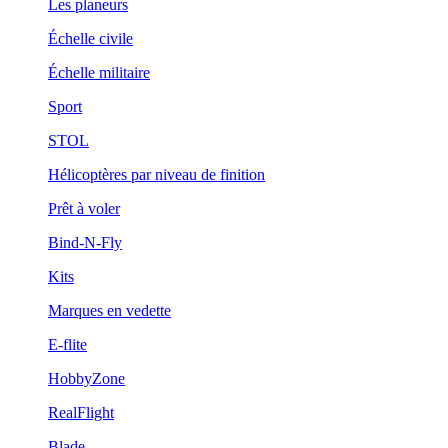
Les planeurs
Échelle civile
Échelle militaire
Sport
STOL
Hélicoptères par niveau de finition
Prêt à voler
Bind-N-Fly
Kits
Marques en vedette
E-flite
HobbyZone
RealFlight
Blade