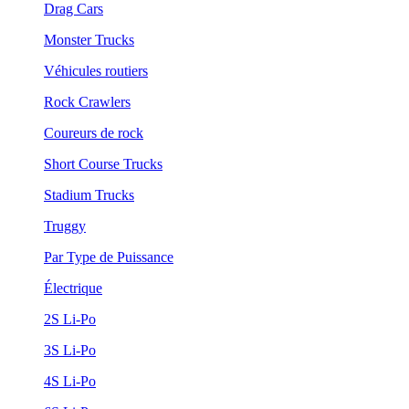
Drag Cars
Monster Trucks
Véhicules routiers
Rock Crawlers
Coureurs de rock
Short Course Trucks
Stadium Trucks
Truggy
Par Type de Puissance
Électrique
2S Li-Po
3S Li-Po
4S Li-Po