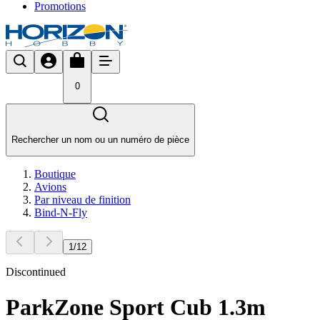
Promotions
0
Rechercher un nom ou un numéro de pièce
Boutique
Avions
Par niveau de finition
Bind-N-Fly
1
/
12
Discontinued
ParkZone Sport Cub 1.3m