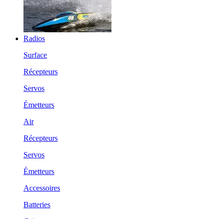
Radios
Surface
Récepteurs
Servos
Émetteurs
Air
Récepteurs
Servos
Émetteurs
Accessoires
Batteries