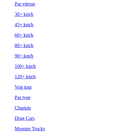
Par vitesse
30+ km/h
45+ km/h
60+ km/h
80+ km/h
90+ km/h
100+ km/h
120+ km/h
Voir tout
Par type
Chariots
Drag Cars
Monster Trucks