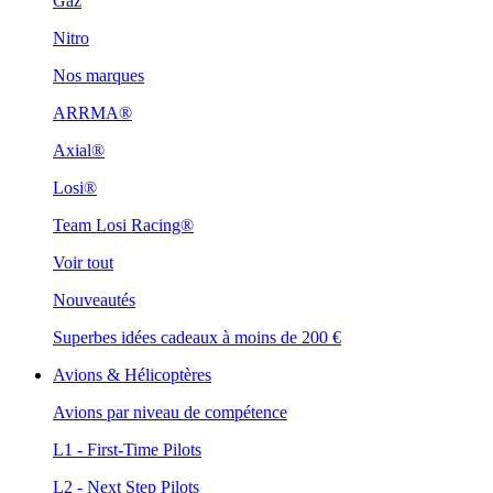
Gaz
Nitro
Nos marques
ARRMA®
Axial®
Losi®
Team Losi Racing®
Voir tout
Nouveautés
Superbes idées cadeaux à moins de 200 €
Avions & Hélicoptères
Avions par niveau de compétence
L1 - First-Time Pilots
L2 - Next Step Pilots