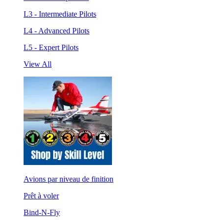
L3 - Intermediate Pilots
L4 - Advanced Pilots
L5 - Expert Pilots
View All
Avions par niveau de finition
Prêt à voler
Bind-N-Fly