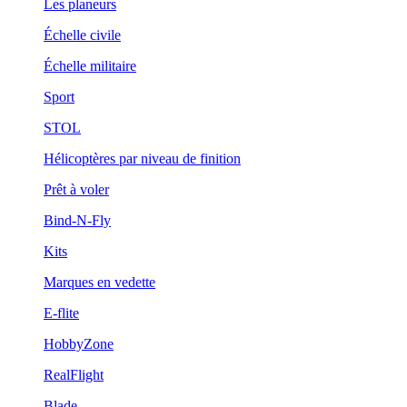
Les planeurs
Échelle civile
Échelle militaire
Sport
STOL
Hélicoptères par niveau de finition
Prêt à voler
Bind-N-Fly
Kits
Marques en vedette
E-flite
HobbyZone
RealFlight
Blade