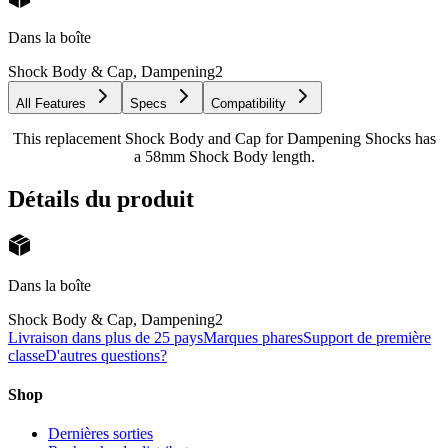
Dans la boîte
Shock Body & Cap, Dampening
2
All Features
Specs
Compatibility
This replacement Shock Body and Cap for Dampening Shocks has
a 58mm Shock Body length.
Détails du produit
Dans la boîte
Shock Body & Cap, Dampening
2
Livraison dans plus de 25 pays
Marques phares
Support de première
classe
D'autres questions?
Shop
Dernières sorties