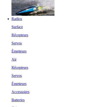
Radios
Surface
Récepteurs
Servos
Émetteurs
Air
Récepteurs
Servos
Émetteurs
Accessoires
Batteries