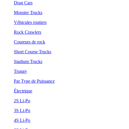
Drag Cars
Monster Trucks
Véhicules routiers
Rock Crawlers
Coureurs de rock
Short Course Trucks
Stadium Trucks
Truggy
Par Type de Puissance
Électrique
2S Li-Po
3S Li-Po
4S Li-Po