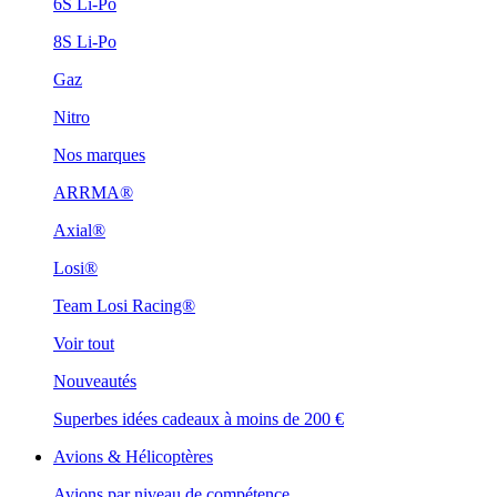
6S Li-Po
8S Li-Po
Gaz
Nitro
Nos marques
ARRMA®
Axial®
Losi®
Team Losi Racing®
Voir tout
Nouveautés
Superbes idées cadeaux à moins de 200 €
Avions & Hélicoptères
Avions par niveau de compétence