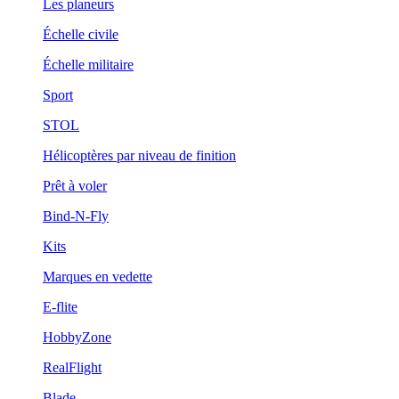
Les planeurs
Échelle civile
Échelle militaire
Sport
STOL
Hélicoptères par niveau de finition
Prêt à voler
Bind-N-Fly
Kits
Marques en vedette
E-flite
HobbyZone
RealFlight
Blade