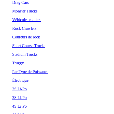
Drag Cars
Monster Trucks
Véhicules routiers
Rock Crawlers
Coureurs de rock
Short Course Trucks
Stadium Trucks
Truggy
Par Type de Puissance
Électrique
2S Li-Po
3S Li-Po
4S Li-Po