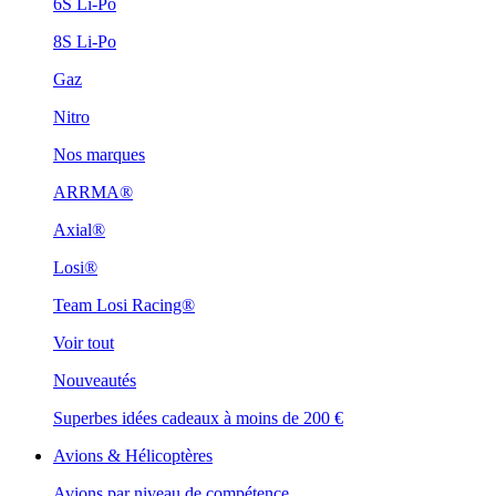
6S Li-Po
8S Li-Po
Gaz
Nitro
Nos marques
ARRMA®
Axial®
Losi®
Team Losi Racing®
Voir tout
Nouveautés
Superbes idées cadeaux à moins de 200 €
Avions & Hélicoptères
Avions par niveau de compétence