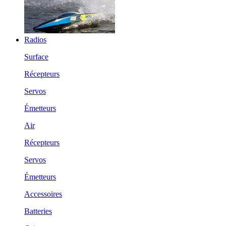
Radios
Surface
Récepteurs
Servos
Émetteurs
Air
Récepteurs
Servos
Émetteurs
Accessoires
Batteries