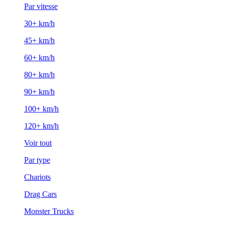
Par vitesse
30+ km/h
45+ km/h
60+ km/h
80+ km/h
90+ km/h
100+ km/h
120+ km/h
Voir tout
Par type
Chariots
Drag Cars
Monster Trucks