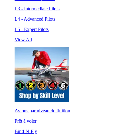
L3 - Intermediate Pilots
L4 - Advanced Pilots
L5 - Expert Pilots
View All
Avions par niveau de finition
Prêt à voler
Bind-N-Fly