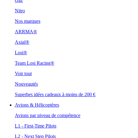
Gaz
Nitro
Nos marques
ARRMA®
Axial®
Losi®
Team Losi Racing®
Voir tout
Nouveautés
Superbes idées cadeaux à moins de 200 €
Avions & Hélicoptères
Avions par niveau de compétence
L1 - First-Time Pilots
L2 - Next Step Pilots