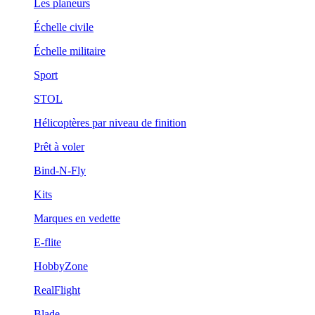
Les planeurs
Échelle civile
Échelle militaire
Sport
STOL
Hélicoptères par niveau de finition
Prêt à voler
Bind-N-Fly
Kits
Marques en vedette
E-flite
HobbyZone
RealFlight
Blade