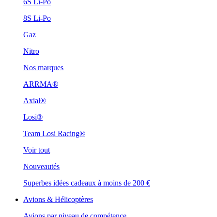
6S Li-Po
8S Li-Po
Gaz
Nitro
Nos marques
ARRMA®
Axial®
Losi®
Team Losi Racing®
Voir tout
Nouveautés
Superbes idées cadeaux à moins de 200 €
Avions & Hélicoptères
Avions par niveau de compétence