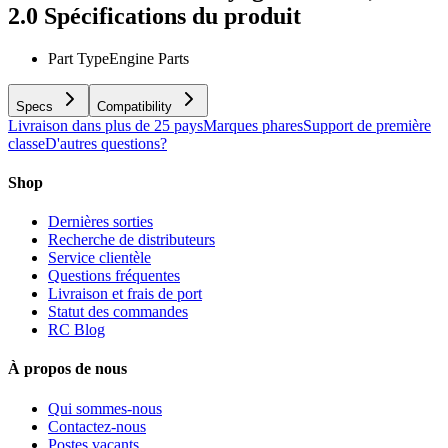
2.0
Spécifications du produit
Part Type
Engine Parts
Specs
Compatibility
Livraison dans plus de 25 pays
Marques phares
Support de première
classe
D'autres questions?
Shop
Dernières sorties
Recherche de distributeurs
Service clientèle
Questions fréquentes
Livraison et frais de port
Statut des commandes
RC Blog
À propos de nous
Qui sommes-nous
Contactez-nous
Postes vacants