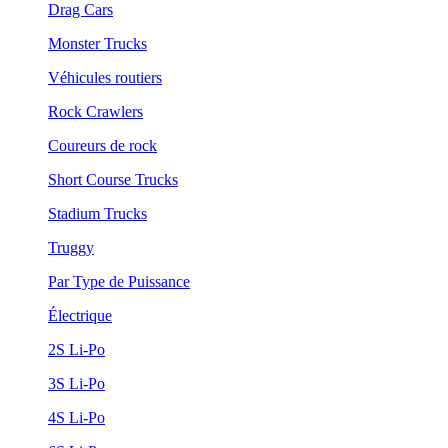
Drag Cars
Monster Trucks
Véhicules routiers
Rock Crawlers
Coureurs de rock
Short Course Trucks
Stadium Trucks
Truggy
Par Type de Puissance
Électrique
2S Li-Po
3S Li-Po
4S Li-Po