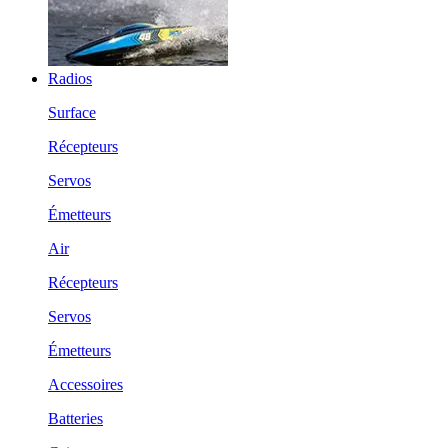
Radios
Surface
Récepteurs
Servos
Émetteurs
Air
Récepteurs
Servos
Émetteurs
Accessoires
Batteries