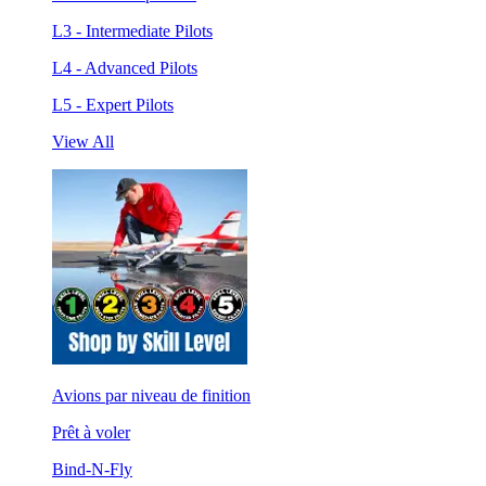
L3 - Intermediate Pilots
L4 - Advanced Pilots
L5 - Expert Pilots
View All
Avions par niveau de finition
Prêt à voler
Bind-N-Fly