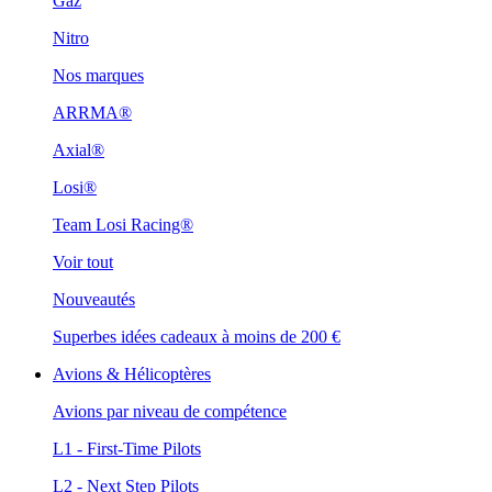
Gaz
Nitro
Nos marques
ARRMA®
Axial®
Losi®
Team Losi Racing®
Voir tout
Nouveautés
Superbes idées cadeaux à moins de 200 €
Avions & Hélicoptères
Avions par niveau de compétence
L1 - First-Time Pilots
L2 - Next Step Pilots