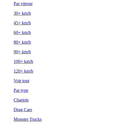
Par vitesse
30+ km/h
45+ km/h
60+ km/h
80+ km/h
90+ km/h
100+ km/h
120+ km/h
Voir tout
Par type
Chariots
Drag Cars
Monster Trucks