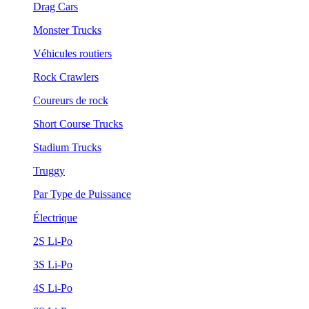
Drag Cars
Monster Trucks
Véhicules routiers
Rock Crawlers
Coureurs de rock
Short Course Trucks
Stadium Trucks
Truggy
Par Type de Puissance
Électrique
2S Li-Po
3S Li-Po
4S Li-Po