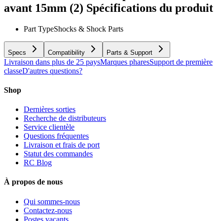
avant 15mm (2)
Spécifications du produit
Part Type
Shocks & Shock Parts
Specs
Compatibility
Parts & Support
Livraison dans plus de 25 pays
Marques phares
Support de première
classe
D'autres questions?
Shop
Dernières sorties
Recherche de distributeurs
Service clientèle
Questions fréquentes
Livraison et frais de port
Statut des commandes
RC Blog
À propos de nous
Qui sommes-nous
Contactez-nous
Postes vacants