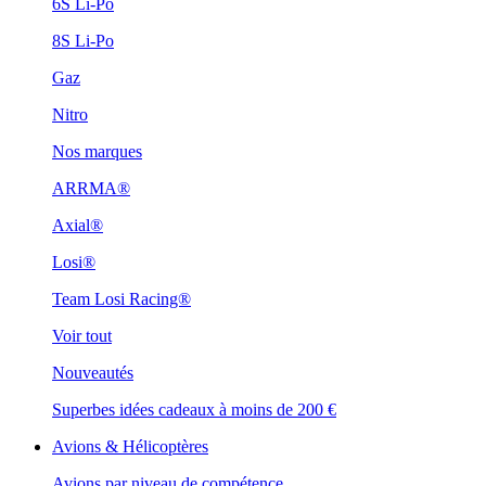
6S Li-Po
8S Li-Po
Gaz
Nitro
Nos marques
ARRMA®
Axial®
Losi®
Team Losi Racing®
Voir tout
Nouveautés
Superbes idées cadeaux à moins de 200 €
Avions & Hélicoptères
Avions par niveau de compétence