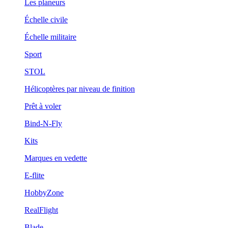
Les planeurs
Échelle civile
Échelle militaire
Sport
STOL
Hélicoptères par niveau de finition
Prêt à voler
Bind-N-Fly
Kits
Marques en vedette
E-flite
HobbyZone
RealFlight
Blade