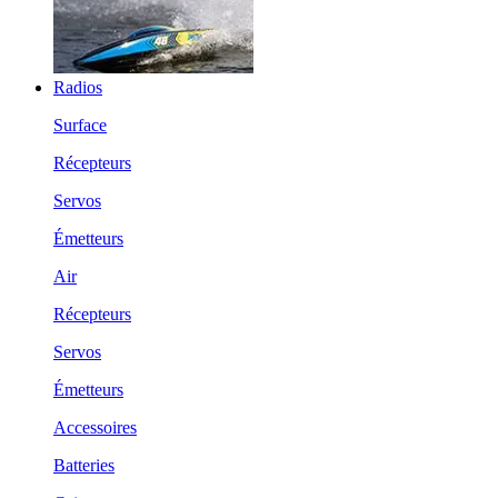
Radios
Surface
Récepteurs
Servos
Émetteurs
Air
Récepteurs
Servos
Émetteurs
Accessoires
Batteries