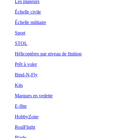
Les planeurs
Échelle civile
Échelle militaire
Sport
STOL
Hélicoptères par niveau de finition
Prêt à voler
Bind-N-Fly
Kits
Marques en vedette
E-flite
HobbyZone
RealFlight
Blade