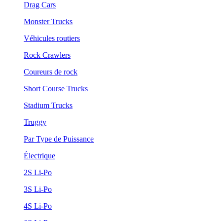
Drag Cars
Monster Trucks
Véhicules routiers
Rock Crawlers
Coureurs de rock
Short Course Trucks
Stadium Trucks
Truggy
Par Type de Puissance
Électrique
2S Li-Po
3S Li-Po
4S Li-Po