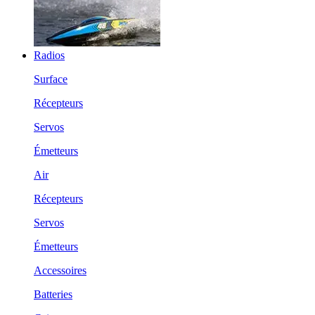
Radios
Surface
Récepteurs
Servos
Émetteurs
Air
Récepteurs
Servos
Émetteurs
Accessoires
Batteries