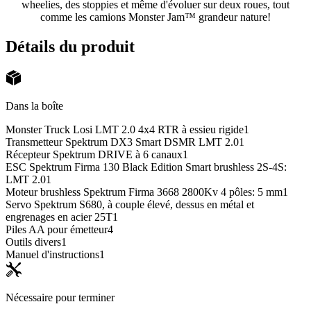
wheelies, des stoppies et même d'évoluer sur deux roues, tout
comme les camions Monster Jam™ grandeur nature!
Détails du produit
Dans la boîte
Monster Truck Losi LMT 2.0 4x4 RTR à essieu rigide
1
Transmetteur Spektrum DX3 Smart DSMR LMT 2.0
1
Récepteur Spektrum DRIVE à 6 canaux
1
ESC Spektrum Firma 130 Black Edition Smart brushless 2S-4S:
LMT 2.0
1
Moteur brushless Spektrum Firma 3668 2800Kv 4 pôles: 5 mm
1
Servo Spektrum S680, à couple élevé, dessus en métal et
engrenages en acier 25T
1
Piles AA pour émetteur
4
Outils divers
1
Manuel d'instructions
1
Nécessaire pour terminer