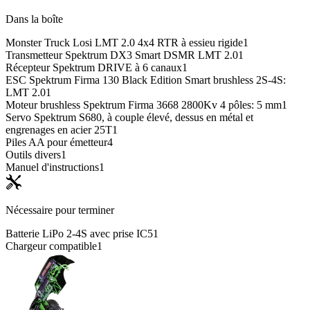
Dans la boîte
Monster Truck Losi LMT 2.0 4x4 RTR à essieu rigide
1
Transmetteur Spektrum DX3 Smart DSMR LMT 2.0
1
Récepteur Spektrum DRIVE à 6 canaux
1
ESC Spektrum Firma 130 Black Edition Smart brushless 2S-4S:
LMT 2.0
1
Moteur brushless Spektrum Firma 3668 2800Kv 4 pôles: 5 mm
1
Servo Spektrum S680, à couple élevé, dessus en métal et
engrenages en acier 25T
1
Piles AA pour émetteur
4
Outils divers
1
Manuel d'instructions
1
Nécessaire pour terminer
Batterie LiPo 2-4S avec prise IC5
1
Chargeur compatible
1