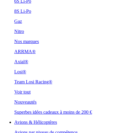
6S Li-Po
8S Li-Po
Gaz
Nitro
Nos marques
ARRMA®
Axial®
Losi®
Team Losi Racing®
Voir tout
Nouveautés
Superbes idées cadeaux à moins de 200 €
Avions & Hélicoptères
Avions par niveau de compétence