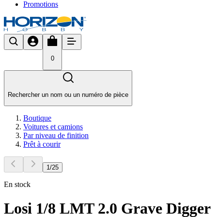
Promotions
0
Rechercher un nom ou un numéro de pièce
Boutique
Voitures et camions
Par niveau de finition
Prêt à courir
1
/
25
En stock
Losi 1/8 LMT 2.0 Grave Digger