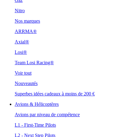
Gaz
Nitro
Nos marques
ARRMA®
Axial®
Losi®
Team Losi Racing®
Voir tout
Nouveautés
Superbes idées cadeaux à moins de 200 €
Avions & Hélicoptères
Avions par niveau de compétence
L1 - First-Time Pilots
L2 - Next Step Pilots