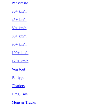
Par vitesse
30+ km/h
45+ km/h
60+ km/h
80+ km/h
90+ km/h
100+ km/h
120+ km/h
Voir tout
Par type
Chariots
Drag Cars
Monster Trucks