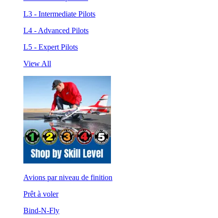
L3 - Intermediate Pilots
L4 - Advanced Pilots
L5 - Expert Pilots
View All
Avions par niveau de finition
Prêt à voler
Bind-N-Fly