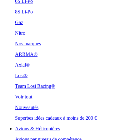
6S Li-Po
8S Li-Po
Gaz
Nitro
Nos marques
ARRMA®
Axial®
Losi®
Team Losi Racing®
Voir tout
Nouveautés
Superbes idées cadeaux à moins de 200 €
Avions & Hélicoptères
Avions par niveau de compétence