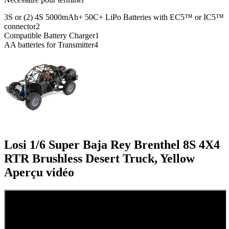
3S or (2) 4S 5000mAh+ 50C+ LiPo Batteries with EC5™ or IC5™
connector
2
Compatible Battery Charger
1
AA batteries for Transmitter
4
Losi 1/6 Super Baja Rey Brenthel 8S 4X4
RTR Brushless Desert Truck, Yellow
Aperçu vidéo