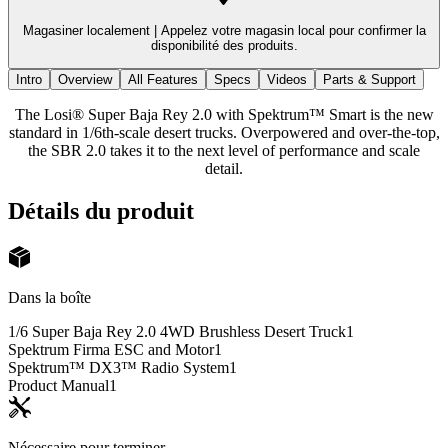
Magasiner localement |
Appelez votre magasin local pour confirmer la
disponibilité des produits.
Intro
Overview
All Features
Specs
Videos
Parts & Support
The Losi® Super Baja Rey 2.0 with Spektrum™ Smart is the new
standard in 1/6th-scale desert trucks. Overpowered and over-the-top,
the SBR 2.0 takes it to the next level of performance and scale
detail.
Détails du produit
Dans la boîte
1/6 Super Baja Rey 2.0 4WD Brushless Desert Truck
1
Spektrum Firma ESC and Motor
1
Spektrum™ DX3™ Radio System
1
Product Manual
1
Nécessaire pour terminer