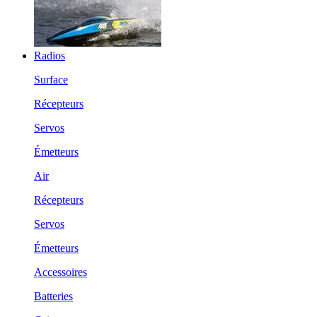
Radios
Surface
Récepteurs
Servos
Émetteurs
Air
Récepteurs
Servos
Émetteurs
Accessoires
Batteries