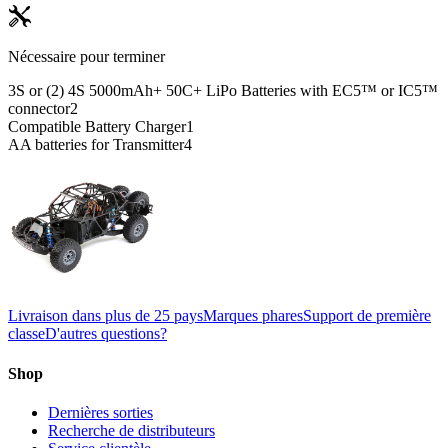
Nécessaire pour terminer
3S or (2) 4S 5000mAh+ 50C+ LiPo Batteries with EC5™ or IC5™
connector
2
Compatible Battery Charger
1
AA batteries for Transmitter
4
Livraison dans plus de 25 pays
Marques phares
Support de première
classe
D'autres questions?
Shop
Dernières sorties
Recherche de distributeurs