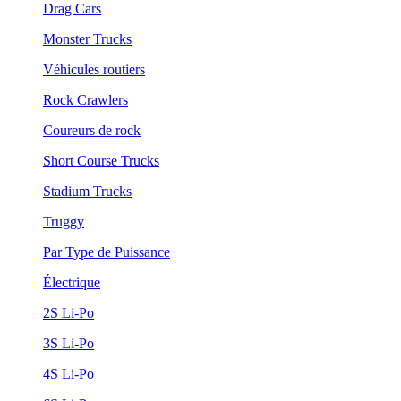
Drag Cars
Monster Trucks
Véhicules routiers
Rock Crawlers
Coureurs de rock
Short Course Trucks
Stadium Trucks
Truggy
Par Type de Puissance
Électrique
2S Li-Po
3S Li-Po
4S Li-Po