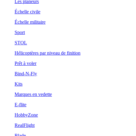
Les planeurs
Échelle civile
Échelle militaire
Sport
STOL
Hélicoptères par niveau de finition
Prêt à voler
Bind-N-Fly
Kits
Marques en vedette
E-flite
HobbyZone
RealFlight
Blade