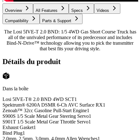
Overview
All Features
Specs
Videos
Compatibility
Parts & Support
The Losi 5IVE-T 2.0 BND: 1/5 4WD Gas Short Course Truck has
all of the unrivaled performance of its predecessor and includes
Bind-N-Drive™ technology allowing you to pick the transmitter
that best fits your driving style.
Détails du produit
Dans la boîte
Losi 5IVE-T® 2.0 BND 4WD SCT
1
Spektrum® 6200A DSMR 6-Ch AVC Surface RX
1
Zenoah™ 32cc Gasoline Pull-Start Engine
1
S900S 1/5 Scale Metal Gear Steering Servo
1
S901T 1/5 Scale Metal Gear Throttle Servo
1
Exhaust Gasket
1
Bind Plug
1
2.0mm, 2.5mm, 3.0mm, 4.0mm Allen Wrenches
1