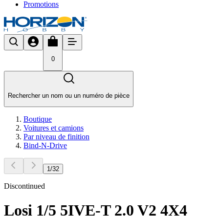
Promotions
0
Rechercher un nom ou un numéro de pièce
Boutique
Voitures et camions
Par niveau de finition
Bind-N-Drive
1
/
32
Discontinued
Losi 1/5 5IVE-T 2.0 V2 4X4