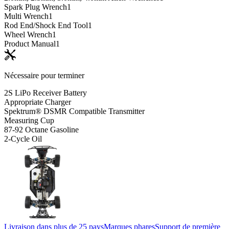
Spark Plug Wrench
1
Multi Wrench
1
Rod End/Shock End Tool
1
Wheel Wrench
1
Product Manual
1
Nécessaire pour terminer
2S LiPo Receiver Battery
Appropriate Charger
Spektrum® DSMR Compatible Transmitter
Measuring Cup
87-92 Octane Gasoline
2-Cycle Oil
Livraison dans plus de 25 pays
Marques phares
Support de première