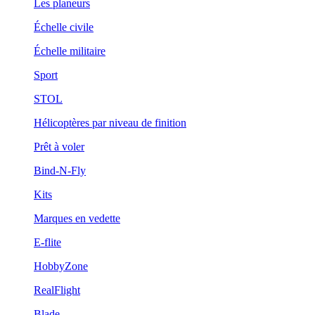
Les planeurs
Échelle civile
Échelle militaire
Sport
STOL
Hélicoptères par niveau de finition
Prêt à voler
Bind-N-Fly
Kits
Marques en vedette
E-flite
HobbyZone
RealFlight
Blade