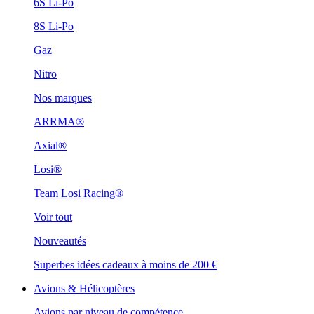
6S Li-Po
8S Li-Po
Gaz
Nitro
Nos marques
ARRMA®
Axial®
Losi®
Team Losi Racing®
Voir tout
Nouveautés
Superbes idées cadeaux à moins de 200 €
Avions & Hélicoptères
Avions par niveau de compétence