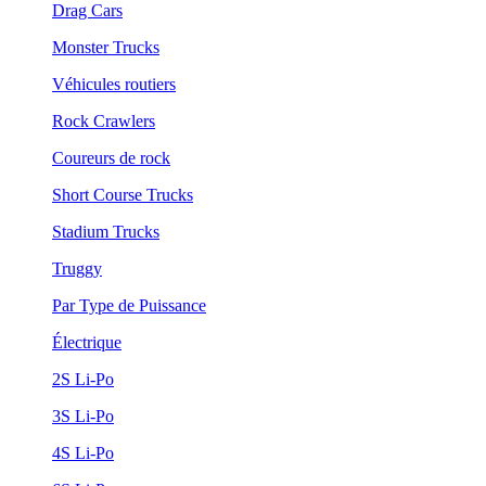
Drag Cars
Monster Trucks
Véhicules routiers
Rock Crawlers
Coureurs de rock
Short Course Trucks
Stadium Trucks
Truggy
Par Type de Puissance
Électrique
2S Li-Po
3S Li-Po
4S Li-Po