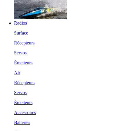
Radios
Surface
Récepteurs
Servos
Émetteurs
Air
Récepteurs
Servos
Émetteurs
Accessoires
Batteries