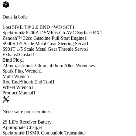
Dans la boîte
Losi 5IVE-T® 2.0 BND 4WD SCT
1
Spektrum® 6200A DSMR 6-Ch AVC Surface RX
1
Zenoah™ 32cc Gasoline Pull-Start Engine
1
S900S 1/5 Scale Metal Gear Steering Servo
1
S901T 1/5 Scale Metal Gear Throttle Servo
1
Exhaust Gasket
1
Bind Plug
1
2.0mm, 2.5mm, 3.0mm, 4.0mm Allen Wrenches
1
Spark Plug Wrench
1
Multi Wrench
1
Rod End/Shock End Tool
1
Wheel Wrench
1
Product Manual
1
Nécessaire pour terminer
2S LiPo Receiver Battery
Appropriate Charger
Spektrum® DSMR Compatible Transmitter