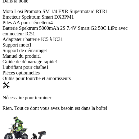
Dans la boîte
Moto Losi Promoto-SM 1/4 FXR Supermotard RTR
1
Émetteur Spektrum Smart DX3PM
1
Piles AA pour l'émetteur
4
Batterie Spektrum 5000mAh 2S 7.4V Smart G2 50C LiPo avec
connecteur IC5
1
Adaptateur batterie IC5 à IC3
1
Support moto
1
Support de démarrage
1
Manuel du produit
1
Guide de démarrage rapide
1
Lubrifiant pour chaîne
1
Pièces optionnelles
Outils pour fourche et amortisseurs
Nécessaire pour terminer
Rien. Tout ce dont vous avez besoin est dans la boîte!