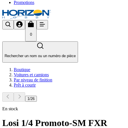
Promotions
0
Rechercher un nom ou un numéro de pièce
Boutique
Voitures et camions
Par niveau de finition
Prêt à courir
1
/
26
En stock
Losi 1/4 Promoto-SM FXR