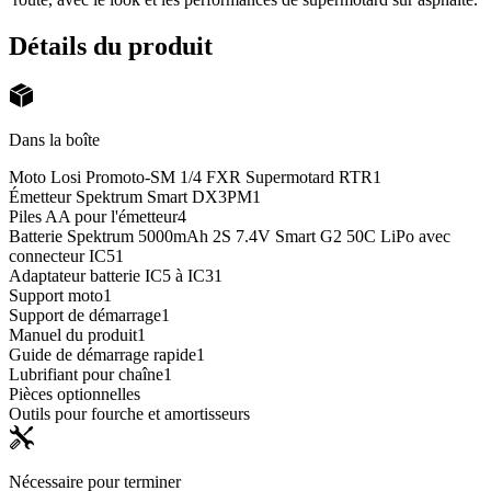
Détails du produit
Dans la boîte
Moto Losi Promoto-SM 1/4 FXR Supermotard RTR
1
Émetteur Spektrum Smart DX3PM
1
Piles AA pour l'émetteur
4
Batterie Spektrum 5000mAh 2S 7.4V Smart G2 50C LiPo avec
connecteur IC5
1
Adaptateur batterie IC5 à IC3
1
Support moto
1
Support de démarrage
1
Manuel du produit
1
Guide de démarrage rapide
1
Lubrifiant pour chaîne
1
Pièces optionnelles
Outils pour fourche et amortisseurs
Nécessaire pour terminer