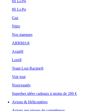
6S Li-Po
8S Li-Po
Gaz
Nitro
Nos marques
ARRMA®
Axial®
Losi®
Team Losi Racing®
Voir tout
Nouveautés
Superbes idées cadeaux à moins de 200 €
Avions & Hélicoptères
Avions par niveau de compétence