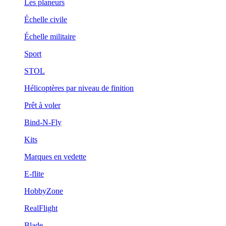
Les planeurs
Échelle civile
Échelle militaire
Sport
STOL
Hélicoptères par niveau de finition
Prêt à voler
Bind-N-Fly
Kits
Marques en vedette
E-flite
HobbyZone
RealFlight
Blade