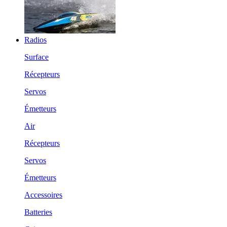
Radios
Surface
Récepteurs
Servos
Émetteurs
Air
Récepteurs
Servos
Émetteurs
Accessoires
Batteries