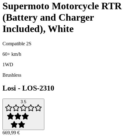
Supermoto Motorcycle RTR
(Battery and Charger
Included), White
Compatible 2S
60+ km/h
1WD
Brushless
Losi
-
LOS-2310
3.5
669,99 €