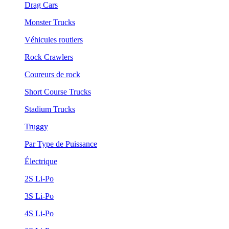
Drag Cars
Monster Trucks
Véhicules routiers
Rock Crawlers
Coureurs de rock
Short Course Trucks
Stadium Trucks
Truggy
Par Type de Puissance
Électrique
2S Li-Po
3S Li-Po
4S Li-Po