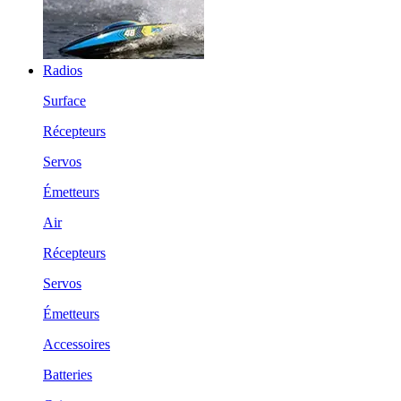
Radios
Surface
Récepteurs
Servos
Émetteurs
Air
Récepteurs
Servos
Émetteurs
Accessoires
Batteries