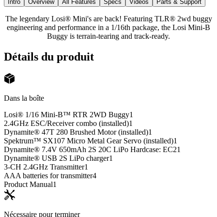
Intro
Overview
All Features
Specs
Videos
Parts & Support
The legendary Losi® Mini's are back! Featuring TLR® 2wd buggy
engineering and performance in a 1/16th package, the Losi Mini-B
Buggy is terrain-tearing and track-ready.
Détails du produit
Dans la boîte
Losi® 1/16 Mini-B™ RTR 2WD Buggy
1
2.4GHz ESC/Receiver combo (installed)
1
Dynamite® 47T 280 Brushed Motor (installed)
1
Spektrum™ SX107 Micro Metal Gear Servo (installed)
1
Dynamite® 7.4V 650mAh 2S 20C LiPo Hardcase: EC2
1
Dynamite® USB 2S LiPo charger
1
3-CH 2.4GHz Transmitter
1
AAA batteries for transmitter
4
Product Manual
1
Nécessaire pour terminer