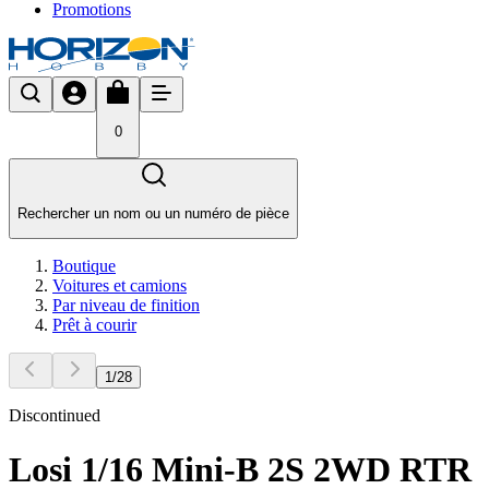
Promotions
0
Rechercher un nom ou un numéro de pièce
Boutique
Voitures et camions
Par niveau de finition
Prêt à courir
1
/
28
Discontinued
Losi 1/16 Mini-B 2S 2WD RTR