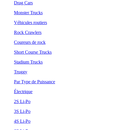
Drag Cars
Monster Trucks
Véhicules routiers
Rock Crawlers
Coureurs de rock
Short Course Trucks
Stadium Trucks
Truggy
Par Type de Puissance
Électrique
2S Li-Po
3S Li-Po
4S Li-Po