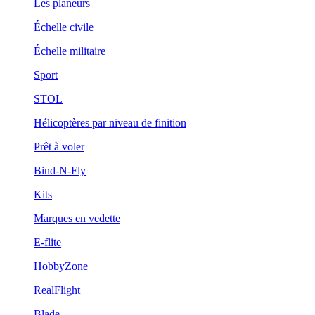
Les planeurs
Échelle civile
Échelle militaire
Sport
STOL
Hélicoptères par niveau de finition
Prêt à voler
Bind-N-Fly
Kits
Marques en vedette
E-flite
HobbyZone
RealFlight
Blade