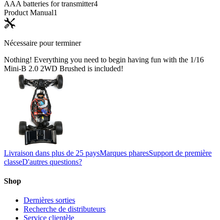
AAA batteries for transmitter
4
Product Manual
1
Nécessaire pour terminer
Nothing! Everything you need to begin having fun with the 1/16
Mini-B 2.0 2WD Brushed is included!
Livraison dans plus de 25 pays
Marques phares
Support de première
classe
D'autres questions?
Shop
Dernières sorties
Recherche de distributeurs
Service clientèle