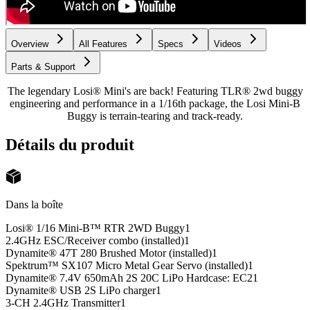
Overview
All Features
Specs
Videos
Parts & Support
The legendary Losi® Mini's are back! Featuring TLR® 2wd buggy
engineering and performance in a 1/16th package, the Losi Mini-B
Buggy is terrain-tearing and track-ready.
Détails du produit
Dans la boîte
Losi® 1/16 Mini-B™ RTR 2WD Buggy
1
2.4GHz ESC/Receiver combo (installed)
1
Dynamite® 47T 280 Brushed Motor (installed)
1
Spektrum™ SX107 Micro Metal Gear Servo (installed)
1
Dynamite® 7.4V 650mAh 2S 20C LiPo Hardcase: EC2
1
Dynamite® USB 2S LiPo charger
1
3-CH 2.4GHz Transmitter
1