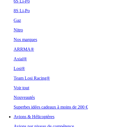
6S Li-Po
8S Li-Po
Gaz
Nitro
Nos marques
ARRMA®
Axial®
Losi®
Team Losi Racing®
Voir tout
Nouveautés
Superbes idées cadeaux à moins de 200 €
Avions & Hélicoptères
Avions par niveau de compétence