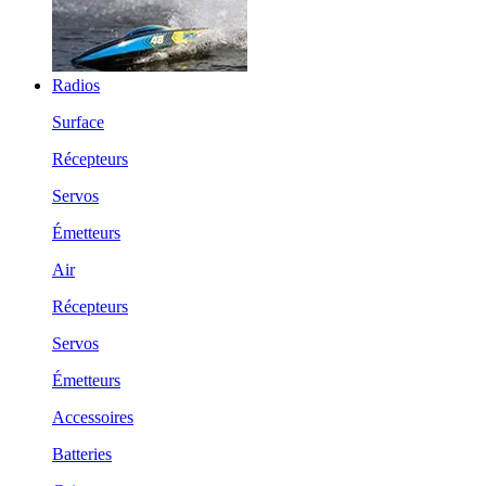
Radios
Surface
Récepteurs
Servos
Émetteurs
Air
Récepteurs
Servos
Émetteurs
Accessoires
Batteries