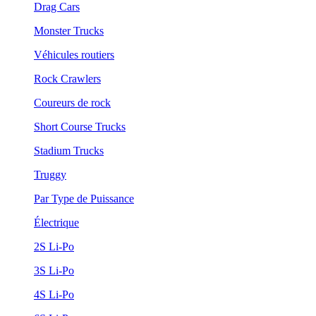
Drag Cars
Monster Trucks
Véhicules routiers
Rock Crawlers
Coureurs de rock
Short Course Trucks
Stadium Trucks
Truggy
Par Type de Puissance
Électrique
2S Li-Po
3S Li-Po
4S Li-Po