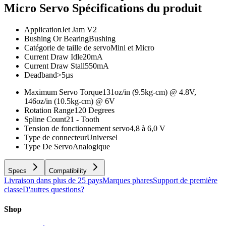
Micro Servo
Spécifications du produit
Application
Jet Jam V2
Bushing Or Bearing
Bushing
Catégorie de taille de servo
Mini et Micro
Current Draw Idle
20mA
Current Draw Stall
550mA
Deadband
>5µs
Maximum Servo Torque
131oz/in (9.5kg-cm) @ 4.8V,
146oz/in (10.5kg-cm) @ 6V
Rotation Range
120 Degrees
Spline Count
21 - Tooth
Tension de fonctionnement servo
4,8 à 6,0 V
Type de connecteur
Universel
Type De Servo
Analogique
Specs
Compatibility
Livraison dans plus de 25 pays
Marques phares
Support de première
classe
D'autres questions?
Shop