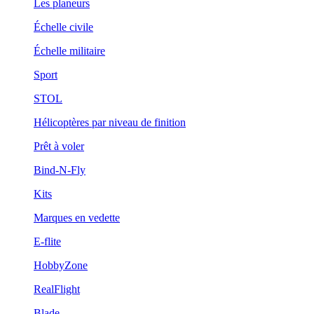
Les planeurs
Échelle civile
Échelle militaire
Sport
STOL
Hélicoptères par niveau de finition
Prêt à voler
Bind-N-Fly
Kits
Marques en vedette
E-flite
HobbyZone
RealFlight
Blade