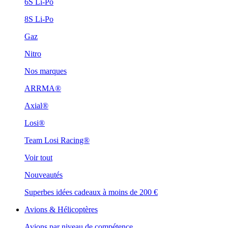
6S Li-Po
8S Li-Po
Gaz
Nitro
Nos marques
ARRMA®
Axial®
Losi®
Team Losi Racing®
Voir tout
Nouveautés
Superbes idées cadeaux à moins de 200 €
Avions & Hélicoptères
Avions par niveau de compétence