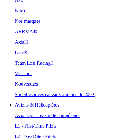
Gaz
Nitro
Nos marques
ARRMA®
Axial®
Losi®
Team Losi Racing®
Voir tout
Nouveautés
Superbes idées cadeaux à moins de 200 €
Avions & Hélicoptères
Avions par niveau de compétence
L1 - First-Time Pilots
L2 - Next Step Pilots