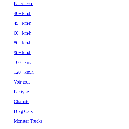
Par vitesse
30+ km/h
45+ km/h
60+ km/h
80+ km/h
90+ km/h
100+ km/h
120+ km/h
Voir tout
Par type
Chariots
Drag Cars
Monster Trucks