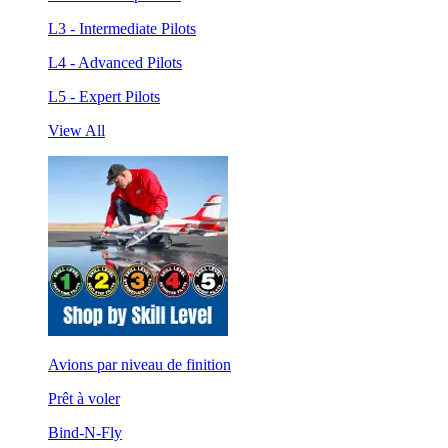
L3 - Intermediate Pilots
L4 - Advanced Pilots
L5 - Expert Pilots
View All
Avions par niveau de finition
Prêt à voler
Bind-N-Fly