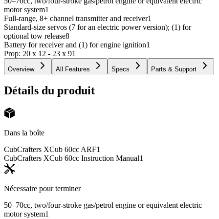
50–70cc, two/four-stroke gas/petrol engine or equivalent electric
motor system
1
Full-range, 8+ channel transmitter and receiver
1
Standard-size servos (7 for an electric power version); (1) for
optional tow release
8
Battery for receiver and (1) for engine ignition
1
Prop: 20 x 12 - 23 x 9
1
Overview
All Features
Specs
Parts & Support
Détails du produit
Dans la boîte
CubCrafters XCub 60cc ARF
1
CubCrafters XCub 60cc Instruction Manual
1
Nécessaire pour terminer
50–70cc, two/four-stroke gas/petrol engine or equivalent electric
motor system
1