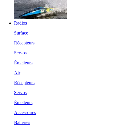
Radios
Surface
Récepteurs
Servos
Émetteurs
Air
Récepteurs
Servos
Émetteurs
Accessoires
Batteries