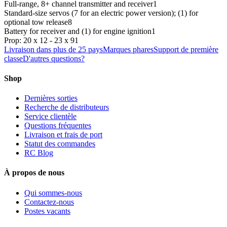
Full-range, 8+ channel transmitter and receiver
1
Standard-size servos (7 for an electric power version); (1) for
optional tow release
8
Battery for receiver and (1) for engine ignition
1
Prop: 20 x 12 - 23 x 9
1
Livraison dans plus de 25 pays
Marques phares
Support de première
classe
D'autres questions?
Shop
Dernières sorties
Recherche de distributeurs
Service clientèle
Questions fréquentes
Livraison et frais de port
Statut des commandes
RC Blog
À propos de nous
Qui sommes-nous
Contactez-nous
Postes vacants