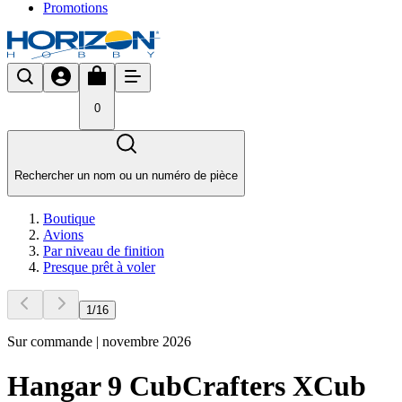
Promotions
0
Rechercher un nom ou un numéro de pièce
Boutique
Avions
Par niveau de finition
Presque prêt à voler
1
/
16
Sur commande | novembre 2026
Hangar 9 CubCrafters XCub