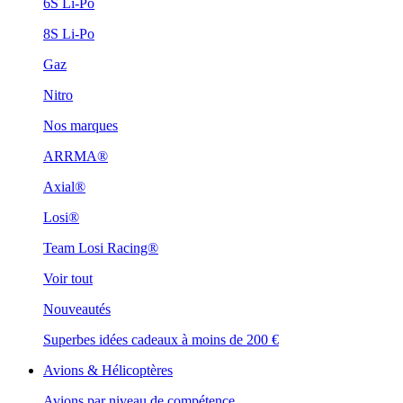
6S Li-Po
8S Li-Po
Gaz
Nitro
Nos marques
ARRMA®
Axial®
Losi®
Team Losi Racing®
Voir tout
Nouveautés
Superbes idées cadeaux à moins de 200 €
Avions & Hélicoptères
Avions par niveau de compétence