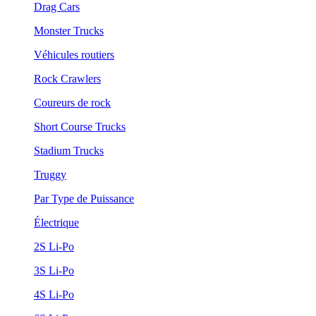
Drag Cars
Monster Trucks
Véhicules routiers
Rock Crawlers
Coureurs de rock
Short Course Trucks
Stadium Trucks
Truggy
Par Type de Puissance
Électrique
2S Li-Po
3S Li-Po
4S Li-Po