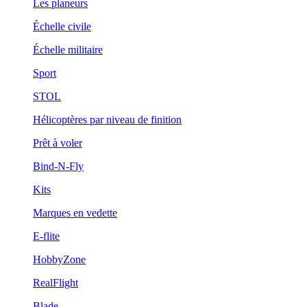
Les planeurs
Échelle civile
Échelle militaire
Sport
STOL
Hélicoptères par niveau de finition
Prêt à voler
Bind-N-Fly
Kits
Marques en vedette
E-flite
HobbyZone
RealFlight
Blade