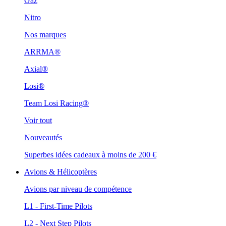
Gaz
Nitro
Nos marques
ARRMA®
Axial®
Losi®
Team Losi Racing®
Voir tout
Nouveautés
Superbes idées cadeaux à moins de 200 €
Avions & Hélicoptères
Avions par niveau de compétence
L1 - First-Time Pilots
L2 - Next Step Pilots