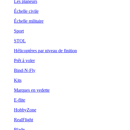
Les planeurs
Échelle civile
Échelle militaire
Sport
STOL
Hélicoptères par niveau de finition
Prêt à voler
Bind-N-Fly
Kits
Marques en vedette
E-flite
HobbyZone
RealFlight
Blade