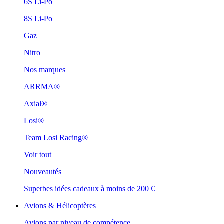
6S Li-Po
8S Li-Po
Gaz
Nitro
Nos marques
ARRMA®
Axial®
Losi®
Team Losi Racing®
Voir tout
Nouveautés
Superbes idées cadeaux à moins de 200 €
Avions & Hélicoptères
Avions par niveau de compétence