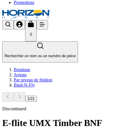
Promotions
0
Rechercher un nom ou un numéro de pièce
Boutique
Avions
Par niveau de finition
Bind-N-Fly
1
/
21
Discontinued
E-flite UMX Timber BNF