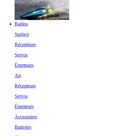
Radios
Surface
Récepteurs
Servos
Émetteurs
Air
Récepteurs
Servos
Émetteurs
Accessoires
Batteries