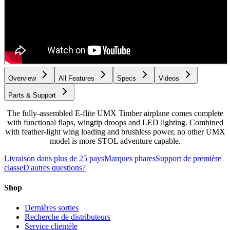
Overview
All Features
Specs
Videos
Parts & Support
The fully-assembled E-flite UMX Timber airplane comes complete
with functional flaps, wingtip droops and LED lighting. Combined
with feather-light wing loading and brushless power, no other UMX
model is more STOL adventure capable.
Livraison dans plus de 25 pays
Marques phares
Support de première
classe
D'autres questions?
Shop
Dernières sorties
Recherche de distributeurs
Service clientèle