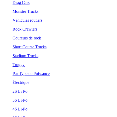
Drag Cars
Monster Trucks
Véhicules routiers
Rock Crawlers
Coureurs de rock
Short Course Trucks
Stadium Trucks
Truggy
Par Type de Puissance
Électrique
2S Li-Po
3S Li-Po
4S Li-Po