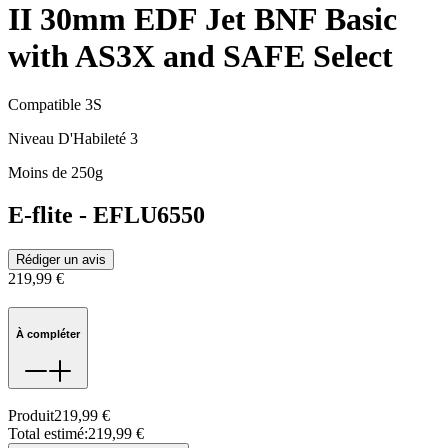
II 30mm EDF Jet BNF Basic
with AS3X and SAFE Select
Compatible 3S
Niveau D'Habileté 3
Moins de 250g
E-flite
-
EFLU6550
Rédiger un avis
219,99 €
À compléter
Produit
219,99 €
Total estimé
:
219,99 €