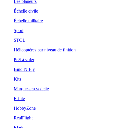
Les planeurs
Échelle civile
Échelle militaire
Sport
STOL
Hélicoptères par niveau de finition
Prêt à voler
Bind-N-Fly
Kits
Marques en vedette
E-flite
HobbyZone
RealFlight
Blade