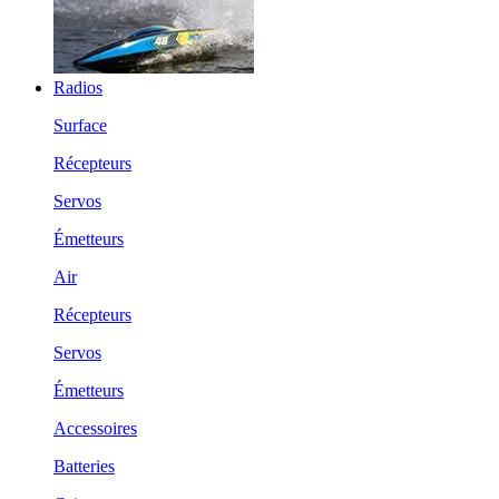
Radios
Surface
Récepteurs
Servos
Émetteurs
Air
Récepteurs
Servos
Émetteurs
Accessoires
Batteries