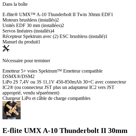
Dans la boîte
E-flite® UMX™ A-10 Thunderbolt II Twin 30mm EDF
1
Moteurs brushless (installés)
2
Unités EDF 30 mm (installées)
2
Servos linéaires (installés)
4
Récepteur Spektrum avec (2) ESC brushless (installé)
1
Manuel du produit
1
Nécessaire pour terminer
Emetteur 5+ voies Spektrum™ Emetteur compatible
DSMX®/DSM2
LiPo 2S 7,4V ou 3S 11,1V 450-850mAh 30+C avec connecteur
IC2® (ou connecteur JST plus un adaptateur IC2 vers JST
approprié, vendu séparément)
Chargeur LiPo et câble de charge compatibles
E-flite UMX A-10 Thunderbolt II 30mm