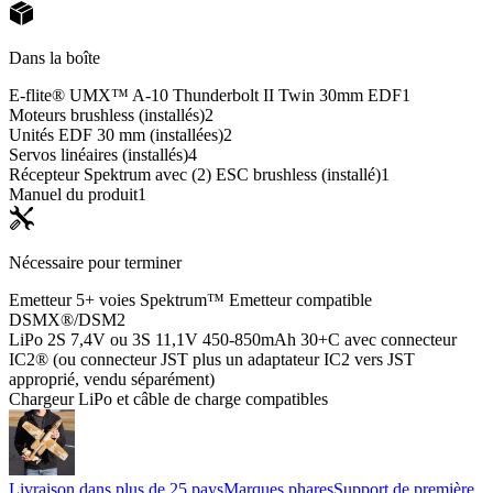
Dans la boîte
E-flite® UMX™ A-10 Thunderbolt II Twin 30mm EDF
1
Moteurs brushless (installés)
2
Unités EDF 30 mm (installées)
2
Servos linéaires (installés)
4
Récepteur Spektrum avec (2) ESC brushless (installé)
1
Manuel du produit
1
Nécessaire pour terminer
Emetteur 5+ voies Spektrum™ Emetteur compatible
DSMX®/DSM2
LiPo 2S 7,4V ou 3S 11,1V 450-850mAh 30+C avec connecteur
IC2® (ou connecteur JST plus un adaptateur IC2 vers JST
approprié, vendu séparément)
Chargeur LiPo et câble de charge compatibles
Livraison dans plus de 25 pays
Marques phares
Support de première