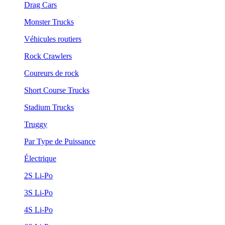
Drag Cars
Monster Trucks
Véhicules routiers
Rock Crawlers
Coureurs de rock
Short Course Trucks
Stadium Trucks
Truggy
Par Type de Puissance
Électrique
2S Li-Po
3S Li-Po
4S Li-Po