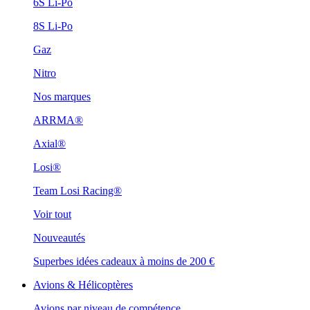
6S Li-Po
8S Li-Po
Gaz
Nitro
Nos marques
ARRMA®
Axial®
Losi®
Team Losi Racing®
Voir tout
Nouveautés
Superbes idées cadeaux à moins de 200 €
Avions & Hélicoptères
Avions par niveau de compétence