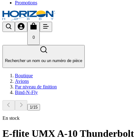
Promotions
0
Rechercher un nom ou un numéro de pièce
Boutique
Avions
Par niveau de finition
Bind-N-Fly
1
/
15
En stock
E-flite UMX A-10 Thunderbolt