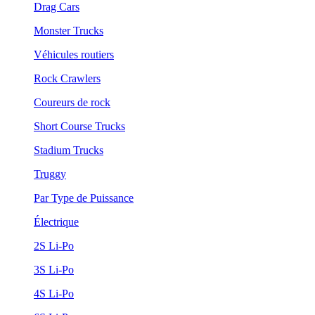
Drag Cars
Monster Trucks
Véhicules routiers
Rock Crawlers
Coureurs de rock
Short Course Trucks
Stadium Trucks
Truggy
Par Type de Puissance
Électrique
2S Li-Po
3S Li-Po
4S Li-Po