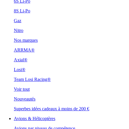
6S Li-Po
8S Li-Po
Gaz
Nitro
Nos marques
ARRMA®
Axial®
Losi®
Team Losi Racing®
Voir tout
Nouveautés
Superbes idées cadeaux à moins de 200 €
Avions & Hélicoptères
Avions par niveau de compétence