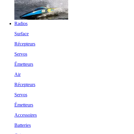
Radios
Surface
Récepteurs
Servos
Émetteurs
Air
Récepteurs
Servos
Émetteurs
Accessoires
Batteries