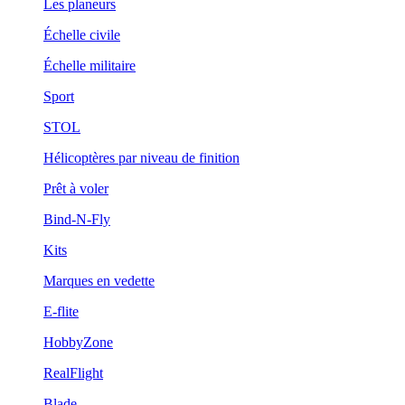
Les planeurs
Échelle civile
Échelle militaire
Sport
STOL
Hélicoptères par niveau de finition
Prêt à voler
Bind-N-Fly
Kits
Marques en vedette
E-flite
HobbyZone
RealFlight
Blade