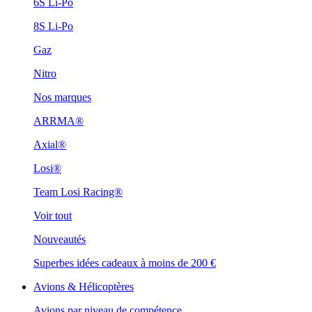
6S Li-Po
8S Li-Po
Gaz
Nitro
Nos marques
ARRMA®
Axial®
Losi®
Team Losi Racing®
Voir tout
Nouveautés
Superbes idées cadeaux à moins de 200 €
Avions & Hélicoptères
Avions par niveau de compétence