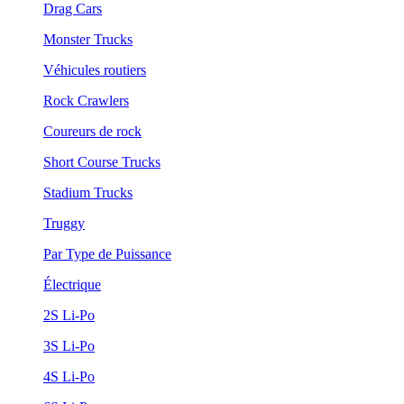
Drag Cars
Monster Trucks
Véhicules routiers
Rock Crawlers
Coureurs de rock
Short Course Trucks
Stadium Trucks
Truggy
Par Type de Puissance
Électrique
2S Li-Po
3S Li-Po
4S Li-Po