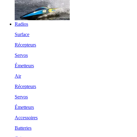
Radios
Surface
Récepteurs
Servos
Émetteurs
Air
Récepteurs
Servos
Émetteurs
Accessoires
Batteries