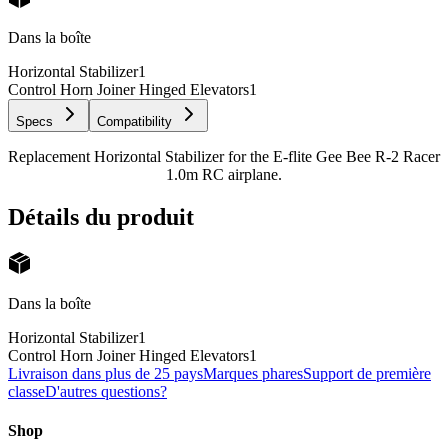
Dans la boîte
Horizontal Stabilizer
1
Control Horn Joiner Hinged Elevators
1
Specs
Compatibility
Replacement Horizontal Stabilizer for the E-flite Gee Bee R-2 Racer
1.0m RC airplane.
Détails du produit
Dans la boîte
Horizontal Stabilizer
1
Control Horn Joiner Hinged Elevators
1
Livraison dans plus de 25 pays
Marques phares
Support de première
classe
D'autres questions?
Shop