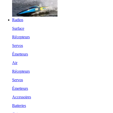
Radios
Surface
Récepteurs
Servos
Émetteurs
Air
Récepteurs
Servos
Émetteurs
Accessoires
Batteries