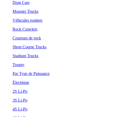
Drag Cars
Monster Trucks
Véhicules routiers
Rock Crawlers
Coureurs de rock
Short Course Trucks
Stadium Trucks
Truggy
Par Type de Puissance
Électrique
2S Li-Po
3S Li-Po
4S Li-Po