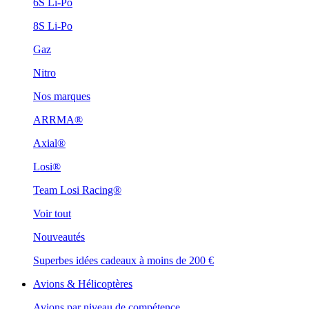
6S Li-Po
8S Li-Po
Gaz
Nitro
Nos marques
ARRMA®
Axial®
Losi®
Team Losi Racing®
Voir tout
Nouveautés
Superbes idées cadeaux à moins de 200 €
Avions & Hélicoptères
Avions par niveau de compétence