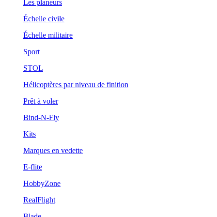
Les planeurs
Échelle civile
Échelle militaire
Sport
STOL
Hélicoptères par niveau de finition
Prêt à voler
Bind-N-Fly
Kits
Marques en vedette
E-flite
HobbyZone
RealFlight
Blade