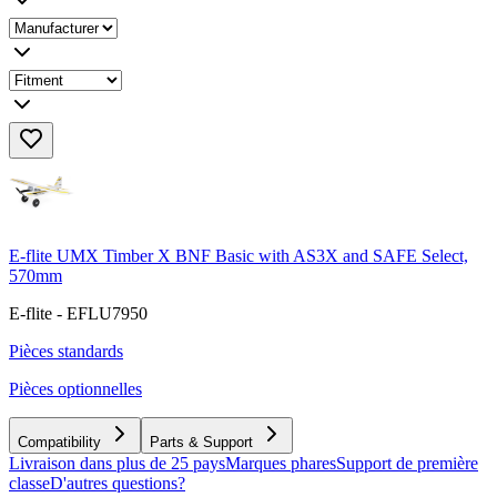
E-flite UMX Timber X BNF Basic with AS3X and SAFE Select,
570mm
E-flite - EFLU7950
Pièces standards
Pièces optionnelles
Compatibility
Parts & Support
Livraison dans plus de 25 pays
Marques phares
Support de première
classe
D'autres questions?