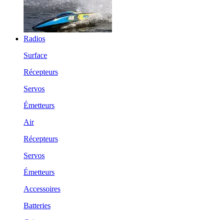
Radios
Surface
Récepteurs
Servos
Émetteurs
Air
Récepteurs
Servos
Émetteurs
Accessoires
Batteries