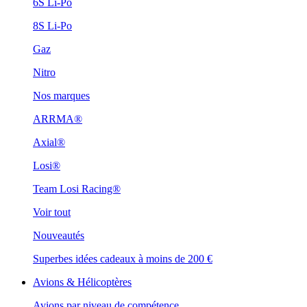
6S Li-Po
8S Li-Po
Gaz
Nitro
Nos marques
ARRMA®
Axial®
Losi®
Team Losi Racing®
Voir tout
Nouveautés
Superbes idées cadeaux à moins de 200 €
Avions & Hélicoptères
Avions par niveau de compétence