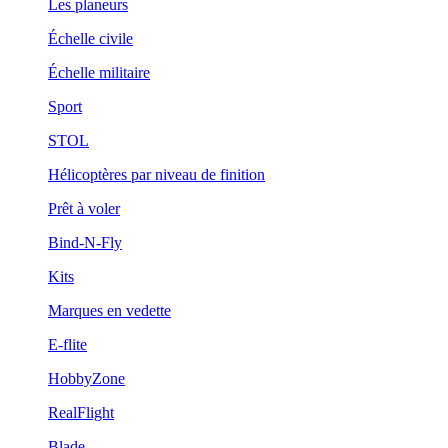
Les planeurs
Échelle civile
Échelle militaire
Sport
STOL
Hélicoptères par niveau de finition
Prêt à voler
Bind-N-Fly
Kits
Marques en vedette
E-flite
HobbyZone
RealFlight
Blade