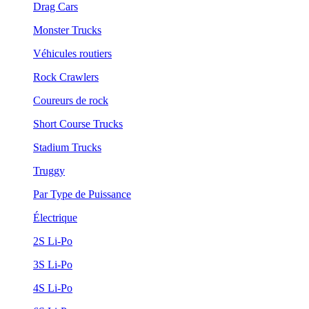
Drag Cars
Monster Trucks
Véhicules routiers
Rock Crawlers
Coureurs de rock
Short Course Trucks
Stadium Trucks
Truggy
Par Type de Puissance
Électrique
2S Li-Po
3S Li-Po
4S Li-Po