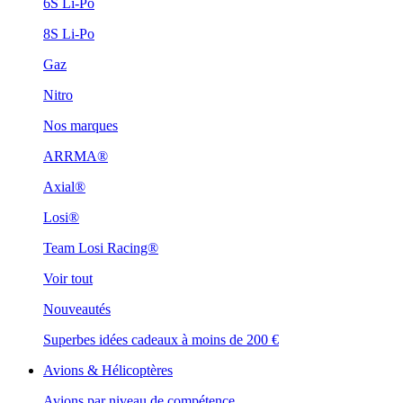
6S Li-Po
8S Li-Po
Gaz
Nitro
Nos marques
ARRMA®
Axial®
Losi®
Team Losi Racing®
Voir tout
Nouveautés
Superbes idées cadeaux à moins de 200 €
Avions & Hélicoptères
Avions par niveau de compétence