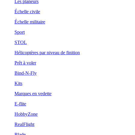
Les planeurs
Échelle civile
Échelle militaire
Sport
STOL
Hélicoptères par niveau de finition
Prêt à voler
Bind-N-Fly
Kits
Marques en vedette
E-flite
HobbyZone
RealFlight
Blade