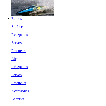
Radios
Surface
Récepteurs
Servos
Émetteurs
Air
Récepteurs
Servos
Émetteurs
Accessoires
Batteries