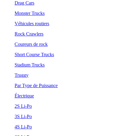
Drag Cars
Monster Trucks
Véhicules routiers
Rock Crawlers
Coureurs de rock
Short Course Trucks
Stadium Trucks
Truggy
Par Type de Puissance
Électrique
2S Li-Po
3S Li-Po
4S Li-Po